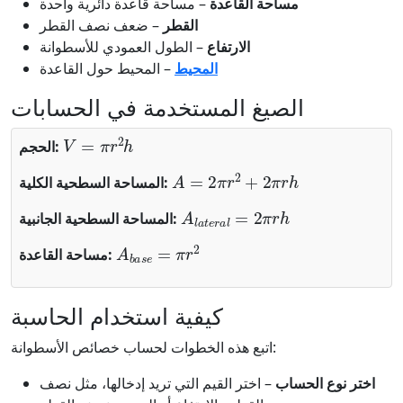
مساحة القاعدة
– مساحة قاعدة دائرية واحدة
القطر
– ضعف نصف القطر
الارتفاع
– الطول العمودي للأسطوانة
المحيط
– المحيط حول القاعدة
الصيغ المستخدمة في الحسابات
V
=
π
r
2
h
الحجم:
A
=
2
π
r
2
+
2
π
r
h
المساحة السطحية الكلية:
A
l
a
t
e
r
a
l
=
2
π
r
h
المساحة السطحية الجانبية:
A
b
a
s
e
=
π
r
2
مساحة القاعدة:
كيفية استخدام الحاسبة
اتبع هذه الخطوات لحساب خصائص الأسطوانة:
اختر نوع الحساب
– اختر القيم التي تريد إدخالها، مثل نصف