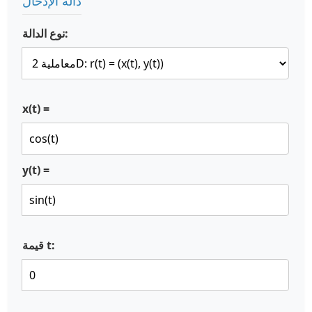
دالة الإدخال
نوع الدالة:
x(t) =
y(t) =
قيمة t: