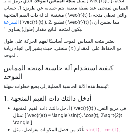
يمثل
متجه المماس الموحد
، الذي يُرمز له بـ ( \vec{T}(t) )، اتجاه
المماس لمنحنى عند نقطة معينة. يتم حسابه عن طريق: 1. حساب
مشتقة الدالة ذات القيم المتجهة ( \vec{r}(t) )، والتي تعطي متجه
( \vec{r}'(t) ). 2. تطبيع ( \vec{r}'(t) )، مما يضمن أن
السرعة
يكون لمتجه الناتج مقدار (طول) يساوي 1.
يعتبر متجه المماس الموحد أساسيًا لفهم الحركة على طول
منحنى، حيث يشير إلى اتجاه زيادة ( t ) مع الحفاظ على المقدار
الموحد.
كيفية استخدام آلة حاسبة لمتجه المماس
الموحد
تُبسط هذه الآلة الحاسبة العملية إلى بضع خطوات سهلة:
1. أدخل دالتك ذات القيم المتجهة
أدخل دالتك ذات القيم المتجهة ( \vec{r}(t) ) في مربع النص.
مثال: [ \vec{r}(t) = \langle \sin(t), \cos(t), 2\sqrt{2}t
\rangle ]
تأكد من فصل المكونات بفواصل، مثل
sin(t), cos(t),