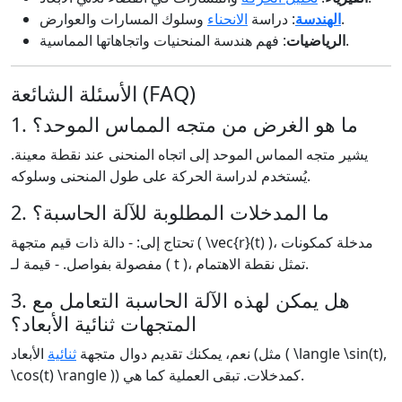
وسلوك المسارات والعوارض.
الهندسة
: دراسة
الانحناء
: فهم هندسة المنحنيات واتجاهاتها المماسية.
الرياضيات
الأسئلة الشائعة (FAQ)
1. ما هو الغرض من متجه المماس الموحد؟
يشير متجه المماس الموحد إلى اتجاه المنحنى عند نقطة معينة.
يُستخدم لدراسة الحركة على طول المنحنى وسلوكه.
2. ما المدخلات المطلوبة للآلة الحاسبة؟
تحتاج إلى: - دالة ذات قيم متجهة ( \vec{r}(t) )، مدخلة كمكونات
مفصولة بفواصل. - قيمة لـ ( t )، تمثل نقطة الاهتمام.
3. هل يمكن لهذه الآلة الحاسبة التعامل مع
المتجهات ثنائية الأبعاد؟
نعم، يمكنك تقديم دوال متجهة
ثنائية
الأبعاد (مثل ( \langle \sin(t),
\cos(t) \rangle )) كمدخلات. تبقى العملية كما هي.