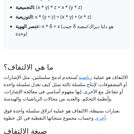
(x * y) * z = x * (y * z)
التجميعية:
x * (y + z) = (x * y) + (x * z)
التوزيعية:
x * δ = x (حيث δ هو دلتا ديراك/نبضة
عنصر الهوية:
وحدة)
ما هي الالتفاف؟
الالتفاف هو عملية
رياضية
تُستخدم لدمج سلسلتين، مثل الإشارات
أو المصفوفات، لإنتاج سلسلة ثالثة تمثل كيف تعدل سلسلة واحدة
أو تتفاعل مع الأخرى. إنها مفهوم أساسي في معالجة الإشارات،
وأنظمة التحكم، والعديد من مجالات الرياضيات والهندسة.
بعبارات بسيطة، الالتفاف هو عملية انزلاق سلسلة واحدة فوق
وحساب مجموع منتجاتها النقطية في كل خطوة.
أخرى
صيغة الالتفاف