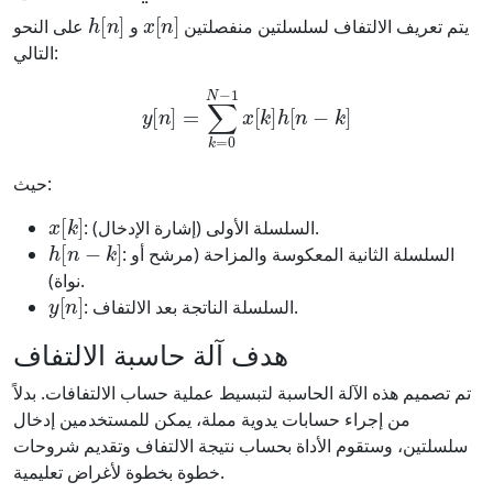
h
[
n
]
x
[
n
]
يتم تعريف الالتفاف لسلسلتين منفصلتين
و
على النحو
التالي:
y
[
n
]
=
∑
k
=
0
N
−
1
x
[
k
]
h
[
n
−
k
]
حيث:
x
[
k
]
: السلسلة الأولى (إشارة الإدخال).
h
[
n
−
k
]
: السلسلة الثانية المعكوسة والمزاحة (مرشح أو
نواة).
y
[
n
]
: السلسلة الناتجة بعد الالتفاف.
هدف آلة حاسبة الالتفاف
تم تصميم هذه الآلة الحاسبة لتبسيط عملية حساب الالتفافات. بدلاً
من إجراء حسابات يدوية مملة، يمكن للمستخدمين إدخال
سلسلتين، وستقوم الأداة بحساب نتيجة الالتفاف وتقديم شروحات
خطوة بخطوة لأغراض تعليمية.