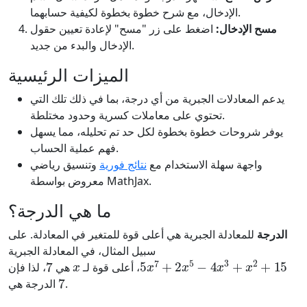
الإدخال، مع شرح خطوة بخطوة لكيفية حسابهما.
مسح الإدخال:
اضغط على زر "مسح" لإعادة تعيين حقول
الإدخال والبدء من جديد.
الميزات الرئيسية
يدعم المعادلات الجبرية من أي درجة، بما في ذلك تلك التي
تحتوي على معاملات كسرية وحدود مختلطة.
يوفر شروحات خطوة بخطوة لكل حد تم تحليله، مما يسهل
فهم عملية الحساب.
واجهة سهلة الاستخدام مع
نتائج فورية
وتنسيق رياضي
معروض بواسطة MathJax.
ما هي الدرجة؟
الدرجة
للمعادلة الجبرية هي أعلى قوة للمتغير في المعادلة. على
سبيل المثال، في المعادلة الجبرية
7
x
5
x
7
+
2
x
5
−
4
x
3
+
x
2
+
15
، أعلى قوة لـ
هي
، لذا فإن
7
.
الدرجة هي