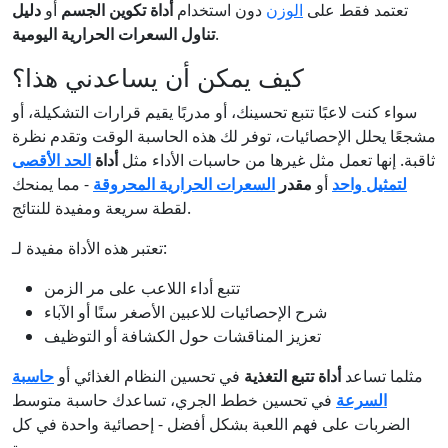
تعتمد فقط على
الوزن
دون استخدام
أداة تكوين الجسم
أو
دليل
.
تناول السعرات الحرارية اليومية
كيف يمكن أن يساعدني هذا؟
سواء كنت لاعبًا تتبع تحسينك، أو مدربًا يقيم قرارات التشكيلة، أو
مشجعًا يحلل الإحصائيات، توفر لك هذه الحاسبة الوقت وتقدم نظرة
ثاقبة. إنها تعمل مثل غيرها من حاسبات الأداء مثل
أداة
الحد الأقصى
لتمثيل واحد
أو
مقدر
السعرات الحرارية المحروقة
- مما يمنحك
لقطة سريعة ومفيدة للنتائج.
تعتبر هذه الأداة مفيدة لـ:
تتبع أداء اللاعب على مر الزمن
شرح الإحصائيات للاعبين الأصغر سنًا أو الآباء
تعزيز المناقشات حول الكشافة أو التوظيف
مثلما تساعد
أداة تتبع التغذية
في تحسين النظام الغذائي أو
حاسبة
السرعة
في تحسين خطط الجري، تساعدك حاسبة متوسط
الضربات على فهم اللعبة بشكل أفضل - إحصائية واحدة في كل