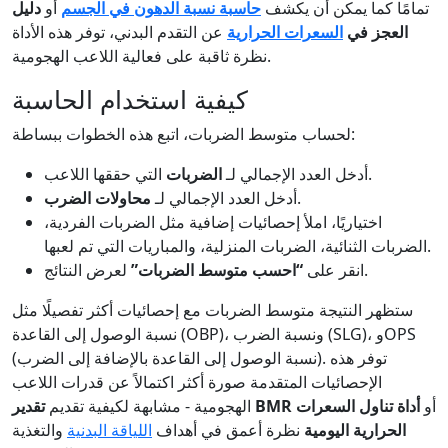
تمامًا كما يمكن أن يكشف
حاسبة نسبة الدهون في الجسم
أو
دليل
العجز في
السعرات الحرارية
عن التقدم البدني، توفر هذه الأداة
نظرة ثاقبة على فعالية اللاعب الهجومية.
كيفية استخدام الحاسبة
لحساب متوسط الضربات، اتبع هذه الخطوات ببساطة:
التي حققها اللاعب.
أدخل العدد الإجمالي لـ
الضربات
.
أدخل العدد الإجمالي لـ
محاولات الضرب
اختياريًا، املأ إحصائيات إضافية مثل الضربات الفردية،
الضربات الثنائية، الضربات المنزلية، والمباريات التي تم لعبها.
لعرض النتائج.
انقر على
“احسب متوسط الضربات”
ستظهر النتيجة متوسط الضربات مع إحصائيات أكثر تفصيلًا مثل
نسبة الوصول إلى القاعدة (OBP)، ونسبة الضرب (SLG)، وOPS
(نسبة الوصول إلى القاعدة بالإضافة إلى الضرب). توفر هذه
الإحصائيات المتقدمة صورة أكثر اكتمالاً عن قدرات اللاعب
أو
أداة تناول السعرات
تقدير BMR
الهجومية - مشابهة لكيفية تقديم
الحرارية اليومية
نظرة أعمق في أهداف
اللياقة البدنية
والتغذية