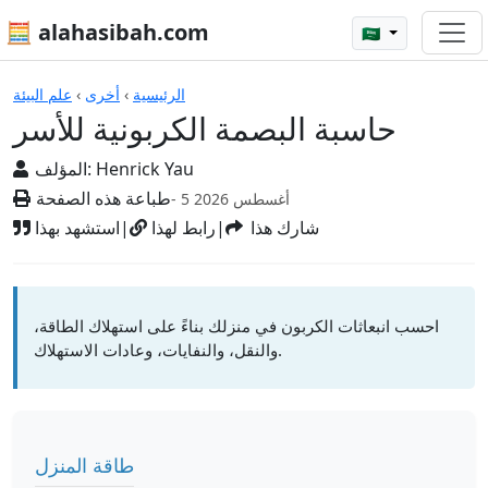
🧮 alahasibah.com
🇸🇦
الآلات الحاسبة
الرئيسية
›
أخرى
›
علم البيئة
حاسبة البصمة الكربونية للأسر
Henrick Yau
المؤلف:
طباعة هذه الصفحة
- 5 أغسطس 2026
شارك هذا
|
رابط لهذا
|
استشهد بهذا
احسب انبعاثات الكربون في منزلك بناءً على استهلاك الطاقة،
والنقل، والنفايات، وعادات الاستهلاك.
طاقة المنزل