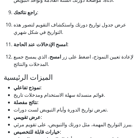
أدناه، موضحة دورتك الستة القادمة ونوافذ التبويض.
:
راجع نتائجك
عرض جدول تواريخ دورتك واستكشاف التقويم لتصور هذه
التواريخ في شكل شهري.
:
امسح الإدخالات عند الحاجة
لإعادة تعيين النموذج، اضغط على زر
امسح
، الذي يمسح جميع
المدخلات والنتائج.
الميزات الرئيسية
:
نموذج تفاعلي
قوائم منسدلة سهلة الاستخدام ومدخلات تاريخ.
:
نتائج مفصلة
تعرض تواريخ الدورة وأيام التبويض لست دورات.
:
عرض تقويمي
يبرز التواريخ المهمة، مثل دورتك والتبويض، على تقويم مرئي.
:
خيارات قابلة للتخصيص