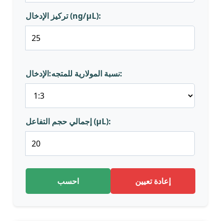
تركيز الإدخال (ng/μL):
نسبة المولارية للمتجه:الإدخال:
إجمالي حجم التفاعل (μL):
إعادة تعيين
احسب