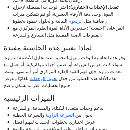
راديان/ثانية، دورة في الدقيقة، م/ث).
تعديل الإعدادات (اختياري):
اختر الوحدات المفضلة لإخراج
القوة، وحدد دقة الأرقام العشرية، أو قم بتمكين ميزات
البيانية والحلول خطوة بخطوة.
إضافية مثل
الرسوم
انقر على "احسب":
ستعرض الأداة القوة الطرد المركزي مع
القيم ذات الصلة المفيدة مثل التسارع والسرعة.
لماذا تعتبر هذه الحاسبة مفيدة
توفر هذه الحاسبة الوقت وتزيل التخمين عند تحليل الأنظمة الدوارة.
سواء كنت تدرس الفيزياء، أو تصمم أجزاء ميكانيكية، أو تعمل مع
معدات دوارة، فإن فهم القوة الطرد المركزي أمر أساسي. تبسط
هذه الأداة هذه العملية من خلال
تحويل الوحدات
تلقائيًا وعرض
جميع الحسابات اللازمة بشكل واضح.
الميزات الرئيسية
يدعم وحدات متعددة للكتلة، والمسافة، والسرعة
يحول بين
السرعة الزاوية
والسرعة الخطية
عرض اختياري لخطوات الحساب لفهم أفضل
رسم بياني تفاعلي يظهر العلاقة بين السرعة والقوة