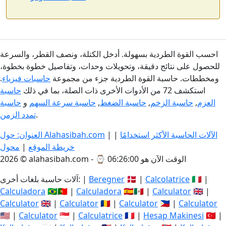
احسب القوة الطردية بسهولة. أدخل الكتلة، ونصف القطر، والسرعة
للحصول على نتائج دقيقة، وتحويلات وحدات، وتفاصيل خطوة بخطوة،
ومخططات. حاسبة القوة الطردية جزء من مجموعة
حاسبات فيزياء
.
استكشف 72 من الأدوات الأخرى ذات الصلة، بما في ذلك
حاسبة
العزم
,
حاسبة الزخم
,
حاسبة الضغط
,
حاسبة سرعة السهم
و
حاسبة
.
تمدد الزمن
الآلات الحاسبة الأكثر استخدامًا
|
|
العنوان: حول Alahasibah.com
خريطة الموقع
|
محول
الوقت الآن هو 06:26:00
2026 © alahasibah.com - ⌚
🇮🇹 |
Calcolatrice
🇩🇰 |
Beregner
آلات حاسبة بلغات أخرى: |
Calculadora
🇧🇷🇵🇹 |
Calculadora
🇪🇸🇲🇽 |
Calculator
🇬🇧 |
Calculator
🇬🇧 |
Calculator
🇷🇴 |
Calculator
🇵🇭 |
Calculator
🇺🇸 |
Calculator
🇸🇬 |
Calculatrice
🇫🇷 |
Hesap Makinesi
🇹🇷 |