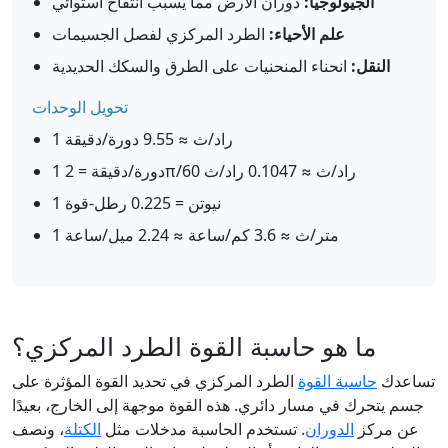
الجيولوجيا:
دوران الأرض مما يسبب انتفاخ استوائي
علم الأحياء:
الطرد المركزي لفصل الجسيمات
النقل:
انحناء المنحنيات على الطرق والسكك الحديدية
تحويل الوحدات
1 راد/ث ≈ 9.55 دورة/دقيقة
1 دورة/دقيقة = 2π/60 راد/ث ≈ 0.1047 راد/ث
1 نيوتن = 0.225 رطل-قوة
1 متر/ث ≈ 3.6 كم/ساعة ≈ 2.24 ميل/ساعة
ما هو حاسبة القوة الطرد المركزي؟
تساعدك
حاسبة القوة
الطرد المركزي في تحديد القوة المؤثرة على
جسم يتحرك في مسار دائري. هذه القوة موجهة إلى الخارج، بعيدًا
عن مركز
الدوران
. تستخدم الحاسبة مدخلات مثل
الكتلة
، ونصف