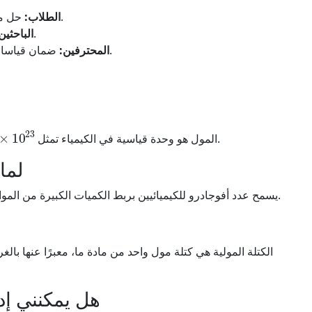
حل مشاكل الواجب بسرعة والتحقق من الإجابات.
الطلاب:
حساب الكميات الكيميائية اللازمة للتجارب.
الباحثين
ضمان قياسات دقيقة في التطبيقات المختبرية والصناعية.
المحترفين:
×
10
23
كيانًا (ذرات أو جزيئات أو أيونات) لمادة ما.
المول هو وحدة قياسية في الكيمياء تمثل
لماذ
يسمح عدد أفوجادرو للكيميائيين بربط الكميات الكبيرة من المواد (مثل الغرامات) بعدد الجزيئات الفعلي الموجودة.
الكتلة المولية هي كتلة مول واحد من مادة ما، معبرًا عنها بال
هل يمكنني إد