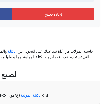
إعادة تعيين
حاسبة المولات هي أداة تساعدك على التحويل بين
الكتلة
والمو
التي تستخدم عدد أفوجادرو والكتلة المولية، مما يجعلها 
الصيغ 
(غ/مول)}} \]
الكتلة المولية
\[ \text{المولات} = \ext