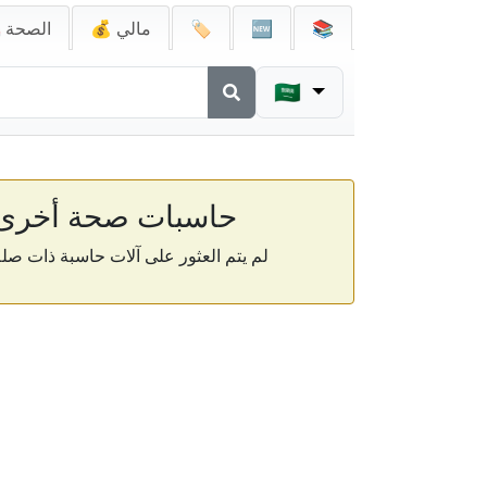
📚
🆕
🏷️
💰 مالي
🚑 الصحة
🇸🇦
حاسبات صحة أخرى
لم يتم العثور على آلات حاسبة ذات صلة