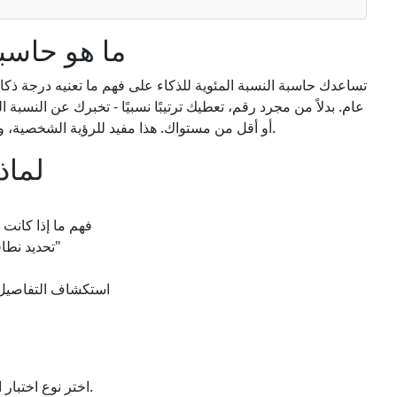
ما هو حاسبة
تساعدك حاسبة النسبة المئوية للذكاء على فهم ما تعنيه درجة ذكا
عام. بدلاً من مجرد رقم، تعطيك ترتيبًا نسبيًا - تخبرك عن النسب
أو أقل من مستواك. هذا مفيد للرؤية الشخصية، والسياق التعليمي، أو فهم نتائج الاختبارات الموحدة.
لماذ
فهم ما إذا كانت
تحديد نطاقات التصنيف مثل "فوق المتوسط" أو "حدي"
استكشاف التفاصيل ال
اختر نوع اختبار الذكاء (مثل ويشسلر، ستانفورد-بينيت، رافن).