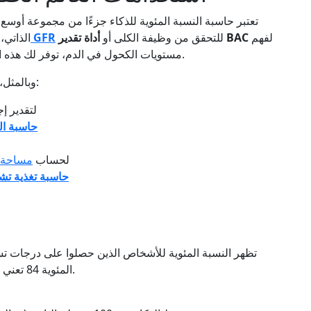
تعتبر حاسبة النسبة المئوية للذكاء جزءًا من مجموعة أوسع 
لفهم
أداة تقدير BAC
للتحقق من وظيفة الكلى أو
حاسبة GFR
الذاتي،
مستويات الكحول في الدم، توفر لك هذه الأداة رؤى سريعة وشخصية - مدعومة بالرياضيات.
وبالمثل، قد يستكشف المهتمون بالصحة ونمط الحياة أيضًا:
لتقدير إ
حاسبة ال
لحساب
مساحة 
حاسبة تغذية تشي
تظهر النسبة المئوية للأشخاص الذين حصلوا على درجات تس
المئوية 84 تعني أنك حصلت على درجة أعلى من 84% من السكان.