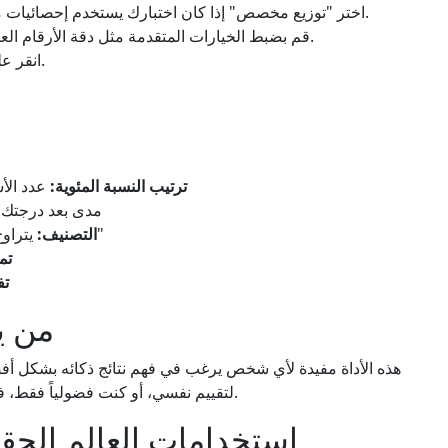
اختر "توزيع مخصص" إذا كان اختبارك يستخدم إحصائيات مختلفة وأدخل المتوسط والانحراف المعياري.
قم بضبط الخيارات المتقدمة مثل دقة الأرقام العشرية أو تشغيل أو إيقاف التفاصيل الإحصائية.
" لعرض نتائجك.
انقر عل
ترتيب النسبة المئوية:
عدد الأ
مدى بعد درجتك ع
يتراوح من "منخفض جدًا" إلى "فوق المتوسط جدًا"
التصنيف:
تم
تف
من ي
هذه الأداة مفيدة لأي شخص يرغب في فهم نتائج ذكائه بشكل أ
لتقييم نفسي، أو كنت فضولياً فقط، فإنها تجعل تفسير درجات الذكاء أسهل وأكثر معنى.
استخدامات العالم الحق