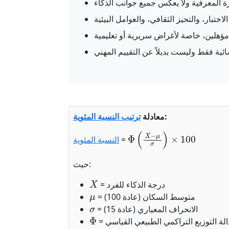
ة المعرفية ولا يعكس جميع جوانب الذكاء
لاختبار، والتحيز الثقافي، والعوامل البيئية
ؤهلين، خاصة لأغراض سريرية أو تعليمية
ئية فقط وليست بديلاً عن التقييم المهني
:
معادلة
ترتيب النسبة المئوية
Φ
(
X
−
μ
σ
)
×
100
=
النسبة المئوية
حيث:
X
= درجة الذكاء للفرد
μ
= متوسط السكان (عادة 100)
σ
= الانحراف المعياري (عادة 15)
Φ
 دالة التوزيع التراكمي الطبيعي القياسي