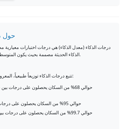
حول د
درجات الذكاء (معدل الذكاء) هي درجات اختبارات معيارية مص
الذكاء الحديثة مصممة بحيث يكون المتوسط (المعدل) 100، مع انحراف معياري قدره 15.
تتبع درجات الذكاء توزيعاً طبيعياً، المعروف أيضاً باسم منحنى الجرس. في هذا التوزيع:
حوالي 95% من السكان يحصلون على درجات بين 70 و130 (ضمن انحرافين معياريين)
حوالي 99.7% من السكان يحصلون على درجات بين 55 و145 (ضمن ثلاثة انحرافات معيارية)