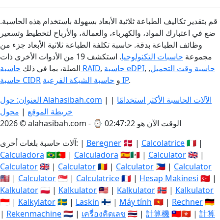
قم بتقدير تكاليف الطباعة ثلاثية الأبعاد بسهولة باستخدام هذه الحاسبة.
ضع في اعتبارك المواد، والكهرباء، والعمالة، والأرباح لتخطيط وتسعير
وظائف الطباعة بدقة. حاسبة تكلفة الطباعة ثلاثية الأبعاد جزء من
مجموعة
حاسبات التكنولوجيا
. استكشف 19 من الأدوات الأخرى ذات
حاسبة وقت التحميل
,
,
حاسبة eDPI
,
حاسبة RAID
الصلة، بما في ذلك
.
حاسبة الشبكة الفرعية IP
و
حاسبة CIDR
الآلات الحاسبة الأكثر استخدامًا
|
|
العنوان: حول Alahasibah.com
خريطة الموقع
|
محول
الوقت الآن هو 02:47:22
2026 © alahasibah.com - ⌚
🇮🇹 |
Calcolatrice
🇩🇰 |
Beregner
آلات حاسبة بلغات أخرى: |
Calculadora
🇧🇷🇵🇹 |
Calculadora
🇪🇸🇲🇽 |
Calculator
🇬🇧 |
Calculator
🇬🇧 |
Calculator
🇷🇴 |
Calculator
🇵🇭 |
Calculator
🇺🇸 |
Calculator
🇸🇬 |
Calculatrice
🇫🇷 |
Hesap Makinesi
🇹🇷 |
Kalkulator
🇵🇱 |
Kalkulator
🇲🇾 |
Kalkulator
🇳🇴 |
Kalkulator
🇮🇩 |
Kalkylator
🇸🇪 |
Laskin
🇫🇮 |
Máy tính
🇻🇳 |
Rechner
🇩🇪
|
Rekenmachine
🇳🇱 |
เครื่องคิดเลข
🇹🇭 |
計算機
🇹🇼🇭🇰 |
計算