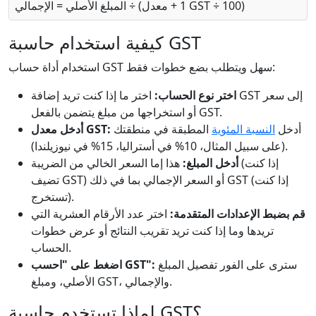
المبلغ الأصلي = الإجمالي ÷ (1 + معدل GST ÷ 100)
كيفية استخدام حاسبة GST
استخدام أداة حساب GST سهل ويتطلب بضع خطوات فقط:
اختر نوع الحساب:
اختر ما إذا كنت تريد إضافة GST إلى سعر
أو استخراجها من مبلغ يتضمن بالفعل GST.
أدخل
النسبة المئوية
المطبقة في منطقتك
أدخل معدل GST:
(على سبيل المثال، 10% في أستراليا، 15% في نيوزيلندا).
أدخل المبلغ:
هذا إما السعر الخالي من الضريبة (إذا كنت
تضيف GST) أو السعر الإجمالي بما في ذلك GST (إذا كنت
تستخرج).
قم بضبط الإعدادات المتقدمة:
اختر عدد الأرقام العشرية التي
تريدها وما إذا كنت تريد تقريب النتائج أو عرض خطوات
الحساب.
سترى على الفور تفصيل المبلغ
اضغط على "احسب GST":
الأصلي، ومبلغ GST، والإجمالي.
لماذا تستخدم حاسبة GST؟