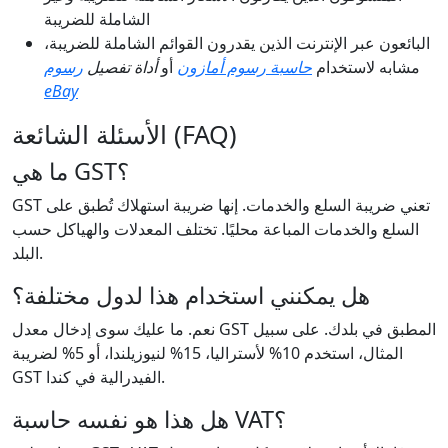
الشاملة للضريبة
البائعون عبر الإنترنت الذين يقدرون القوائم الشاملة للضريبة،
مشابه لاستخدام
حاسبة رسوم أمازون
أو
أداة تفصيل
رسوم
eBay
الأسئلة الشائعة (FAQ)
ما هي GST؟
GST تعني ضريبة السلع والخدمات. إنها ضريبة استهلاك تُطبق على
السلع والخدمات المباعة محليًا. تختلف المعدلات والهياكل حسب
البلد.
هل يمكنني استخدام هذا لدول مختلفة؟
نعم. ما عليك سوى إدخال معدل GST المطبق في بلدك. على سبيل
المثال، استخدم 10% لأستراليا، 15% لنيوزيلندا، أو 5% لضريبة
GST الفيدرالية في كندا.
هل هذا هو نفسه حاسبة VAT؟