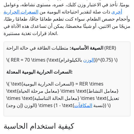
يوميًا. تأخذ في الاعتبار وزن كلبك، عمره، مستوى نشاطه، وعوامل
أخرى
ذات صلة لتقدير احتياجاته اليومية من
السعرات الحرارية
وأحجام حصص الطعام. سواء كنت تطعم طعامًا جافًا، طعامًا رطبًا،
مزيجًا من الاثنين، أو شيئًا مخصصًا، يمكن أن تساعدك هذه الأداة في
اتخاذ قرارات تغذية مستنيرة.
متطلبات الطاقة في حالة الراحة (RER)
الصيغة الأساسية:
بالكيلوغرام})^{0.75} \)
الوزن
\( RER = 70 \times (\text{
السعرات الحرارية اليومية المعدلة:
\( \text{السعرات الحرارية اليومية} = RER \times
\text{معامل مرحلة الحياة} \times \text{معامل النشاط}
\times \text{معامل الحالة التناسلية} \times \text{تعديل
}) \)
الوزن (إن وجد)} \times (1 - \text{نسبة
المكافآت
كيفية استخدام الحاسبة