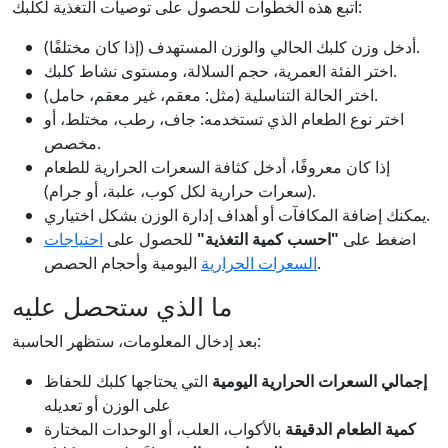
اتبع هذه الخطوات للحصول على توصيات التغذية لكلبك:
أدخل وزن كلبك الحالي والوزن المستهدف (إذا كان مختلفًا).
اختر الفئة العمرية، حجم السلالة، ومستوى نشاط كلبك.
اختر الحالة التناسلية (مثل: معقم، غير معقم، حامل).
اختر نوع الطعام الذي تستخدمه: جاف، رطب، مختلط، أو
مخصص.
إذا كان معروفًا، أدخل كثافة السعرات الحرارية للطعام
(سعرات حرارية لكل كوب، علبة، أو جرام).
يمكنك إضافة المكافآت أو أهداف إدارة الوزن بشكل اختياري.
اضغط على
"احسب كمية التغذية"
للحصول على
احتياجات
اليومية وأحجام الحصص.
السعرات الحرارية
ما الذي ستحصل عليه
بعد إدخال المعلومات، ستظهر الحاسبة:
إجمالي السعرات الحرارية اليومية
التي يحتاجها كلبك للحفاظ
على الوزن أو تعديله
كمية الطعام الدقيقة
بالأكواب، العلب، أو الوحدات المختارة