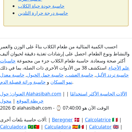
حاسبة جودة حياة الكلاب
حاسبة درجة حرارة التلدين
احسب الكمية المثالية من طعام الكلاب بناءً على الوزن والعمر
والنشاط ونوع الطعام. احصل على إرشادات تغذية دقيقة لحيوان أليف
أكثر صحة وسعادة. حاسبة طعام الكلاب جزء من مجموعة
حاسبات
علم الأحياء
. استكشف 38 من الأدوات الأخرى ذات الصلة، بما في ذلك
حاسبة تردد الأليل
,
حاسبة العشب
,
حاسبة حمل الخيول
,
حاسبة معدل
.
نمو السكان
و
حاسبة وراثة فصيلة الدم
الآلات الحاسبة الأكثر استخدامًا
|
|
العنوان: حول Alahasibah.com
خريطة الموقع
|
محول
الوقت الآن هو 07:40:01
2026 © alahasibah.com - ⌚
🇮🇹 |
Calcolatrice
🇩🇰 |
Beregner
آلات حاسبة بلغات أخرى: |
Calculadora
🇧🇷🇵🇹 |
Calculadora
🇪🇸🇲🇽 |
Calculator
🇬🇧 |