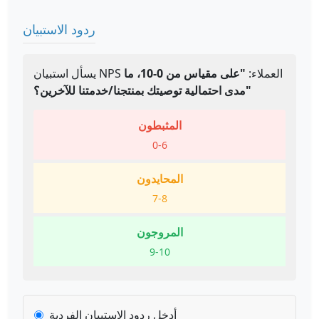
ردود الاستبيان
يسأل استبيان NPS العملاء:
"على مقياس من 0-10، ما
مدى احتمالية توصيتك بمنتجنا/خدمتنا للآخرين؟"
المثبطون
0-6
المحايدون
7-8
المروجون
9-10
أدخل ردود الاستبيان الفردية