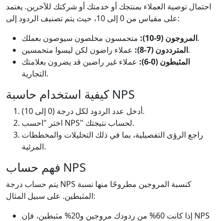
احتمال توصية العملاء بمنتجك أو خدمتك أو شركتك للآخرين. يعتمد
على مقياس من 0 إلى 10، حيث يتم تصنيف الردود إلى:
متحمسون مخلصون سيوصون بعملك.
المروجون (9-10):
عملاء راضون لكن ليسوا متحمسين.
المترددون (7-8):
المثبطون (0-6):
عملاء غير راضين قد يضرون بعلامتك
التجارية.
كيفية استخدام حاسبة NPS
أدخل عدد الردود لكل درجة (0 إلى 10).
اختر "احسب NPS" لحساب نتيجتك.
راجع الرؤى التفصيلية، بما في ذلك التحليلات والمخططات
المرئية.
فهم حساب NPS
يتم حساب درجة NPS كنسبة المروجين مطروحًا منها نسبة
المثبطين. على سبيل المثال:
إذا كانت 60% من ردودك مروجين و20% مثبطين، فإن NPS