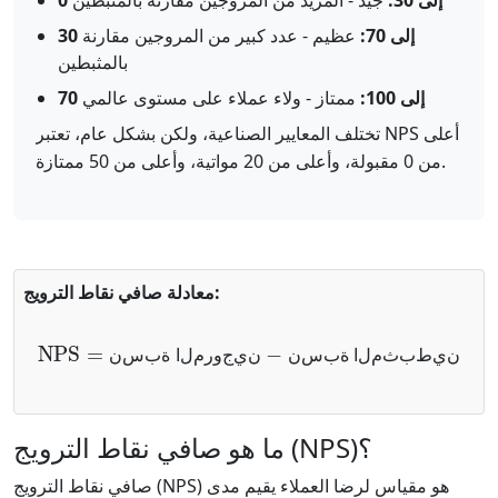
0 إلى 30:
جيد - المزيد من المروجين مقارنة بالمثبطين
30 إلى 70:
عظيم - عدد كبير من المروجين مقارنة
بالمثبطين
70 إلى 100:
ممتاز - ولاء عملاء على مستوى عالمي
تختلف المعايير الصناعية، ولكن بشكل عام، تعتبر NPS أعلى
من 0 مقبولة، وأعلى من 20 مواتية، وأعلى من 50 ممتازة.
معادلة صافي نقاط الترويج:
نسبة المروجين
−
نسبة المثبطين
=
NPS
ن
ي
ط
ب
ث
م
ل
ا
ة
ب
س
ن
ن
ي
ج
و
ر
م
ل
ا
ة
ب
س
ن
ما هو صافي نقاط الترويج (NPS)؟
صافي نقاط الترويج (NPS) هو مقياس لرضا العملاء يقيم مدى