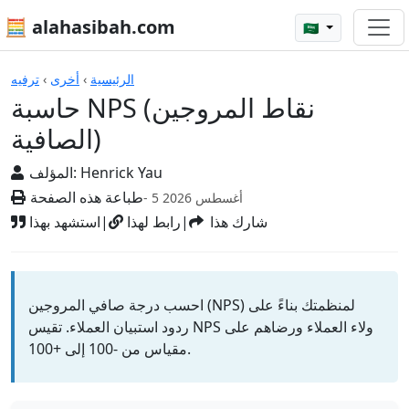
🧮 alahasibah.com
🇸🇦
الآلات الحاسبة
الرئيسية
›
أخرى
›
ترفيه
حاسبة NPS (نقاط المروجين
الصافية)
Henrick Yau
المؤلف:
طباعة هذه الصفحة
- 5 أغسطس 2026
شارك هذا
|
رابط لهذا
|
استشهد بهذا
احسب درجة صافي المروجين (NPS) لمنظمتك بناءً على
ردود استبيان العملاء. تقيس NPS ولاء العملاء ورضاهم على
مقياس من -100 إلى +100.