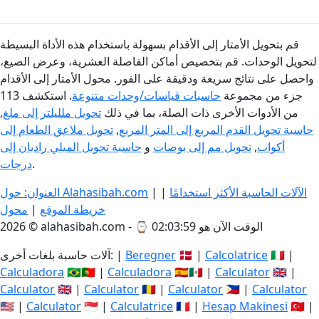
قم بتحويل الأمتار إلى الأقدام بسهولة باستخدام هذه الأداة البسيطة
لتحويل الوحدات. قم بتخصيص أماكن الفاصلة العشرية، وعرض الصيغ،
واحصل على نتائج سريعة ودقيقة على الفور. محول الأمتار إلى الأقدام
جزء من مجموعة
حاسبات قياسات/وحدات متنوعة
. استكشف 113
من الأدوات الأخرى ذات الصلة، بما في ذلك
تحويل ملليلتر إلى ملغ
,
حاسبة تحويل القدم المربع إلى المتر المربع
,
تحويل ملاعق الطعام إلى
أكواب
,
تحويل مم إلى بوصات
و
حاسبة تحويل الميلي راديان إلى
.
درجات
الآلات الحاسبة الأكثر استخدامًا
|
|
العنوان: حول Alahasibah.com
خريطة الموقع
|
محول
الوقت الآن هو 02:04:00
2026 © alahasibah.com - ⌚
🇮🇹 |
Calcolatrice
🇩🇰 |
Beregner
آلات حاسبة بلغات أخرى: |
Calculadora
🇧🇷🇵🇹 |
Calculadora
🇪🇸🇲🇽 |
Calculator
🇬🇧 |
Calculator
🇬🇧 |
Calculator
🇷🇴 |
Calculator
🇵🇭 |
Calculator
🇺🇸 |
Calculator
🇸🇬 |
Calculatrice
🇫🇷 |
Hesap Makinesi
🇹🇷 |