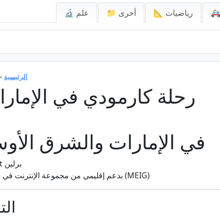
📐 رياضيات
📁 أخرى
🔬 علم
الرئيسية
›
رحلة كارمودي في الإمار
رحلة Carmudi في الإمارات والشرق ال
: 2013 في مؤتمر TechCrunch Disrupt برلين
: شركة Rocket Internet بدعم إقليمي من مجموعة الإنترنت في الشرق الأوسط (MEIG)
الت