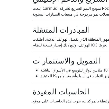
اتبعت Carmudi نموذج النمو السريع لشركة Rocket Internet، حيث سعت لاكتساب المستخدمين بصورة مكثفة. وساهمت حقن MEIG المالي وخبرتها الإقليمية في
المبادرات المتنقلة
لذي يفضل الهواتف الذكية، أطلقت Carmudi تطبيق أندرويد بدعم كامل للغة العربية في أواخر عام 2014، حاملةً وظائف الموقع الأساسية إلى
الهواتف. وتبع ذلك إصدار نسخة لنظام iOS قريبًا.
التمويل والاستثمارات
 دولار للتوسع في الأسواق الناشئة
الحاسبات المفيدة