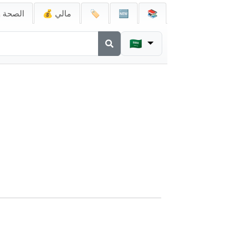
📚
🆕
🏷️
💰 مالي
🚑 الصحة
🇸🇦