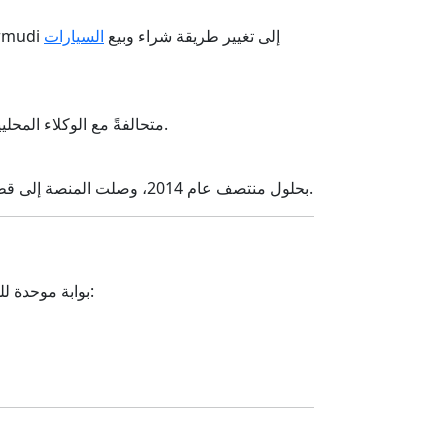
أُطلقت المنصة في أوائل عام 2014 كبوابة إعلانات المركبات التابعة لـ Rocket Internet في الإمارات، وسعت Carmudi إلى تغيير طريقة شراء وبيع
السيارات
في منتصف عام 2014، دخلت Carmudi السوق السعودية تحت مظلة MEIG، متحالفةً مع الوكلاء المحليين والبائعين الأفراد لبناء سوق شامل.
بحلول منتصف عام 2014، وصلت المنصة إلى قطر، وأعلنت عن نفسها كواحدة من أسرع مواقع إعلانات السيارات نموًا في سوق الدوحة الذي يشهد رقمنة متسارعة.
قدمت Carmudi بوابة موحدة للسيارات الجديدة والمستعملة—بما في ذلك السيارات والدراجات النارية والشاحنات التجارية—مزودةً بـ: