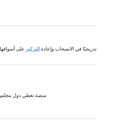
بعد الحفاظ على عمليات نشطة في الإمارات والسعودية وقطر حتى عام 2015، بدأت Carmudi تدريجيًا في الانسحاب وإعادة
التركيز
على أسواقها
: منصة تغطي دول مجلس الت