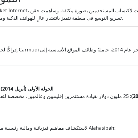
تسريع التوسع في منطقة تتميز بانتشار عالٍ للهواتف الذكية ومعدلات نمو مزدوجة في مبيعات السيارات السنوية.
إدراكًا لجمهور المنطقة ا
الجولة الأولى (أبريل 2014)
: 10 ملايين
: 25 مليون دولار بقيادة مستثمرين إقليميين وعالميين، مخصصة لتعزيز التواجد في آسيا وأفريقيا وأمريكا اللاتينية
لاستكشاف مفاهيم فيزيائية ومالية رئيسية مرتبطة بالمركبات، جرب هذه الحاسبات على موقع Alahasibah: