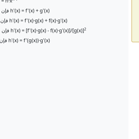
، فإن  n·x
إذا كانت h(x) = f(x) + g(x)، فإن h'(x) = f'(x) + g'(x)
إذا كانت h(x) = f(x)·g(x)، فإن h'(x) = f'(x)·g(x) + f(x)·g'(x)
2
إذا كانت h(x) = f(x)/g(x)، فإن h'(x) = [f'(x)·g(x) - f(x)·g'(x)]/[g(x)]
إذا كانت h(x) = f(g(x))، فإن h'(x) = f'(g(x))·g'(x)