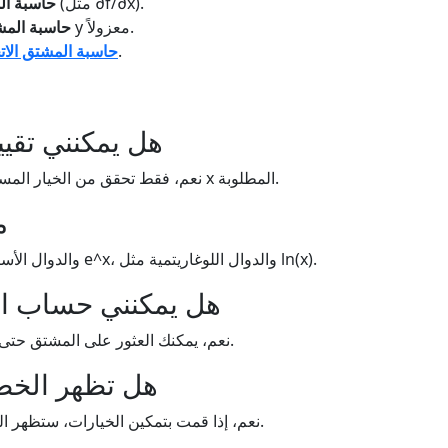
حل الدوال متعددة المتغيرات (مثل ∂f/∂x).
حاسبة ال
تفاضل المعادلات حيث لا يكون y معزولاً.
حاسبة المش
فحص معدل التغير في أي اتجاه معين.
حاسبة المشتق الات
هل يمكنني تقي
المشتق عند نقطة معينة" وأدخل قيمة x المطلوبة.
نعم، فقط تحقق من الخيار المس
م
تدعم الحدود، والدوال المثلثية مثل sin(x)، والدوال الأسية مثل e^x، والدوال اللوغاريتمية مثل ln(x).
هل يمكنني حساب ال
نعم، يمكنك العثور على المشتق حتى الخامس باستخدام قائمة المنسدلة لرتبة المشتق.
هل تظهر الخط
نعم، إذا قمت بتمكين الخيارات، ستظهر الحاسبة خطوات التفاضل والقواعد التي تم تطبيقها.