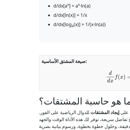
x
x
d/dx[a
] = a
·ln(a)
d/dx[ln(x)] = 1/x
d/dx[log
(x)] = 1/(x·ln(a))
a
صيغة المشتق الأساسية:
d
d
x
f
(
x
)
=
ا هو حاسبة المشتقات؟
ك على
إيجاد المشتقات
للدوال الرياضية على الفور.
 تفاضل سريعة، توفر لك هذه الأداة الوقت والجهد