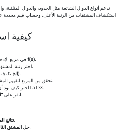
تدعم أنواع الدوال الشائعة مثل الحدود، والدوال المثلثية، وال
استكشاف المشتقات من الرتبة الأعلى، وحساب قيم محددة عند 
كيفية اس
.
f(x)
، في مربع الإدخال المسمى
اختر رتبة المشتق التي تريد حسابها (الأول، الثاني، الثالث، إلخ).
اختر المتغير الذي تريد التفاضل بالنسبة له (x، y، t، إلخ).
(اختياري) تحقق من المربع لتقييم المشتق عند نقطة معينة وأدخل القيمة.
اختر كيف تود أن يظهر الناتج: مبسط، مع خطوات، أو كصيغة LaTeX.
لرؤية النتائج والرسم البياني.
انقر على
“ا
مع حساب في الوقت الحقيقي.
نتائج ال
ودعم حتى المشتقات من الرتبة الخامسة.
حل المشتق الثا