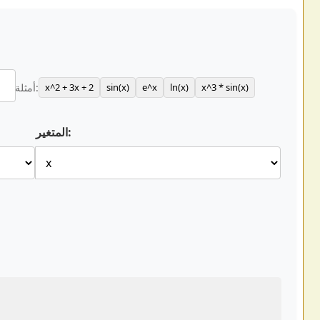
x^3 * sin(x)
ln(x)
e^x
sin(x)
x^2 + 3x + 2
أمثلة:
المتغير: