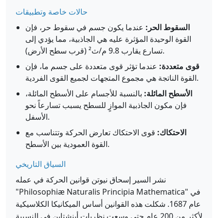
حالات خاصة وتطبيقات
السقوط الحر:
عندما يكون جسم في سقوط حر، فإن
القوة الوحيدة المؤثرة عليه هي الجاذبية، مما يؤدي إلى
تسارع يقارب 9.8 م/ث² (قرب سطح الأرض).
قوى متعددة:
عندما تؤثر قوى متعددة على جسم ما، فإن
القوة الناتجة هي مجموع المتجهات لجميع القوى الفردية.
الأسطح المائلة:
بالنسبة للأجسام على الأسطح المائلة،
فإن مكون الجاذبية الموازٍ للسطح يسبب تسارعاً نحو
الأسفل.
الاحتكاك:
قوى الاحتكاك تعارض الحركة وتتناسب مع
القوة العمودية بين الأسطح.
السياق التاريخي
نشر السير إسحاق نيوتن قوانين الحركة في عمله
"Philosophiæ Naturalis Principia Mathematica" في
عام 1687. شكلت هذه القوانين أساس الميكانيكا الكلاسيكية
لأكثر من 200 عام حتى وسعت نظريات أينشتاين في النسبية