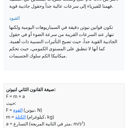
فهمنا للفيزياء إلى سرعات عالية جداً وحقول جاذبية قوية.
القيود
تكون قوانين نيوتن دقيقة في السيناريوهات اليومية ولكنها
تنهار عند السرعات القريبة من سرعة الضوء أو في حقول
الجاذبية القوية جداً، حيث تصبح التأثيرات النسبية ذات أهمية.
كما أنها لا تنطبق على المستوى الكمومي، حيث تحكم
ميكانيكا الكم سلوك الجسيمات.
صيغة القانون الثاني لنيوتن:
F = m × a
حيث:
(نيوتن، N)
القوة
F =
(كيلوغرام، kg)
الكتلة
m =
a = التسارع (متر في الثانية المربعة، m/s²)