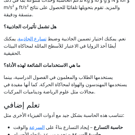
تدعم الحاسبة وحدات متنوعة بما في ذلك kg و lb و g و N و lbf و
m/s² و ft/s² والمزيد. تقوم بتحويلها تلقائيًا للحصول على نتائج
متسقة ودقيقة.
هل تشمل تأثيرات الجاذبية؟
نعم. يمكنك اختيار تضمين الجاذبية وضبط
تسارع الجاذبية
. يمكنك
أيضًا أخذ الزوايا في الاعتبار للأسطح المائلة لمحاكاة البيئات
الحقيقية.
ما هي الاستخدامات الشائعة لهذه الأداة؟
يستخدمها الطلاب والمعلمون في الفصول الدراسية، بينما
يستخدمها المهندسون والهواة لمحاكاة الحركة. كما أنها مفيدة في
مجالات مثل علوم الرياضة وديناميات المركبات.
تعلم إضافي
تتناسب هذه الحاسبة بشكل جيد مع أدوات الفيزياء الأخرى مثل:
حاسبة التسارع
– إيجاد التسارع بناءً على
السرعة
والوقت
حاسبة السرعة
– تحديد سرعة واتجاه الأجسام