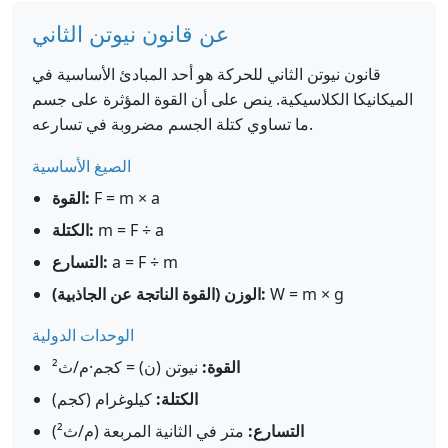
عن قانون نيوتن الثاني
قانون نيوتن الثاني للحركة هو أحد المبادئ الأساسية في
الميكانيكا الكلاسيكية. ينص على أن القوة المؤثرة على جسم
ما تساوي كتلة الجسم مضروبة في تسارعه.
الصيغ الأساسية
F = m × a
القوة:
m = F ÷ a
الكتلة:
a = F ÷ m
التسارع:
W = m × g
الوزن (القوة الناتجة عن الجاذبية):
الوحدات الدولية
القوة:
نيوتن (ن) = كجم·م/ث²
الكتلة:
كيلوغرام (كجم)
التسارع:
متر في الثانية المربعة (م/ث²)