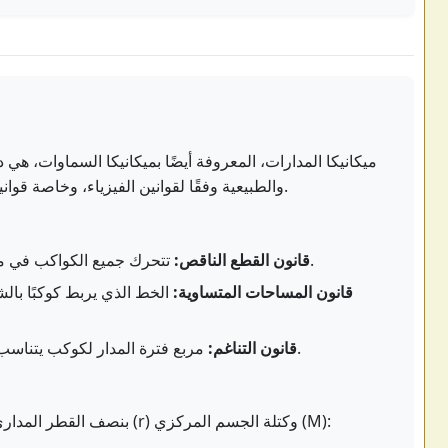
ميكانيكا المدارات، المعروفة أيضًا بميكانيكا السماوات، ه
والطبيعية وفقًا لقوانين الفيزياء، وخاصة قوانين نيوتن للحركة وقانون نيوتن للجاذبية العامة.
تتحرك جميع الكواكب في مدارات بيضاوية، مع الشمس في أحد البؤر.
قانون القطع الناقص:
قانون المساحات المتساوية:
الخط الذي يربط كوكبًا ب
مربع فترة المدار لكوكب يتناسب مع مكعب نصف المحور الرئيسي لمداره.
قانون التناغم:
بالنسبة لمدار دائري، ترتبط فترة المدار (T) بنصف القطر المداري (r) وكتلة الجسم المركزي (M):