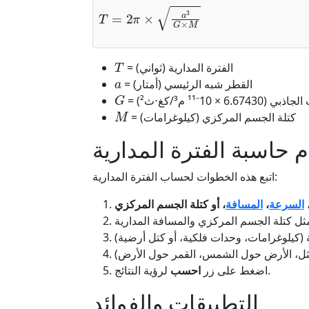
T
=
2
π
×
a
3
G
×
M
T
= الفترة المدارية (ثواني)
a
= القطر شبه الرئيسي (أمتار)
G
ي (6.67430 × 10⁻¹¹ م³/كغ⋅ث²)
M
= كتلة الجسم المركزي (كيلوغرامات)
 حاسبة الفترة المدارية
اتبع هذه الخطوات لحساب الفترة المدارية:
،
السرعة
،
المسافة
، أو كتلة الجسم المركزي
لرؤية النتائج.
اضغط على زر
احسب
التطبيقات والفوائد