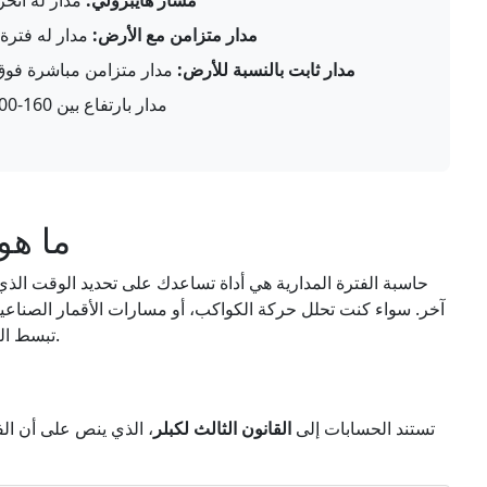
مسار هايبرولي:
مدار له انحراف أكبر من 
مدار متزامن مع الأرض:
مدار له فترة تسا
مدار ثابت بالنسبة للأرض:
مدار متزامن مباشرة فوق خط ال
مدار بارتفاع بين 160-2,000 كم
ما هو
حاسبة الفترة المدارية هي أداة تساعدك على تحديد الوقت ا
آخر. سواء كنت تحلل حركة الكواكب، أو مسارات الأقمار الصناعية
تبسط العملية من خلال تطبيق معادلات الفيزياء المعروفة.
تستند الحسابات إلى
القانون الثالث لكبلر
، الذي ينص على أن الف