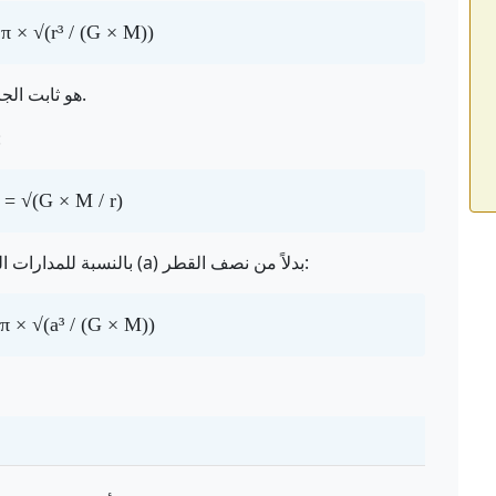
π × √(r³ / (G × M))
حيث G هو ثابت الجاذبية (6.67430 × 10⁻¹¹ م³/كجم⋅ث²).
سرعة المدا
 = √(G × M / r)
بالنسبة للمدارات البيضاوية، يتم استخدام نصف المحور الرئيسي (a) بدلاً من نصف القطر:
π × √(a³ / (G × M))