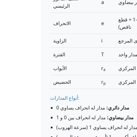
 بيضاوي
a
الرئيسي
مقياس لمدى انحراف المدار عن الدائرة (0 = دائرة، 0-1 = قطع
e
الانحراف
ناقص)
ى المرجع
i
الزاوية
مدار واحد
T
الفترة
r
الأبواب
a
r
الحضيض
p
أنواع المدارات:
مدار دائري:
مدار له انحراف يساوي 0
مدار بيضاوي:
مدار له انحراف بين 0 و 1
ار له انحراف يساوي 1 (سرعة الهروب)