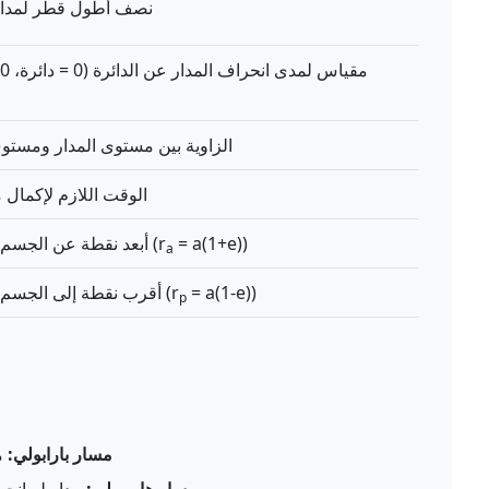
نصف أطول قطر لمدار
الزاوية بين مستوى المدار ومستو
الوقت اللازم لإكمال 
= a(1+e))
أبعد نقطة عن الجسم المركزي (r
a
= a(1-e))
أقرب نقطة إلى الجسم المركزي (r
p
مسار بارابولي:
مد