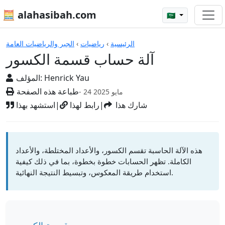
🧮 alahasibah.com
🇸🇦
الآلات الحاسبة
الرئيسية
›
رياضيات
›
الجبر والرياضيات العامة
آلة حساب قسمة الكسور
Henrick Yau
المؤلف:
طباعة هذه الصفحة
- 24 مايو 2025
شارك هذا
|
رابط لهذا
|
استشهد بهذا
هذه الآلة الحاسبة تقسم الكسور، والأعداد المختلطة، والأعداد
الكاملة. تظهر الحسابات خطوة بخطوة، بما في ذلك كيفية
استخدام طريقة المعكوس، وتبسيط النتيجة النهائية.