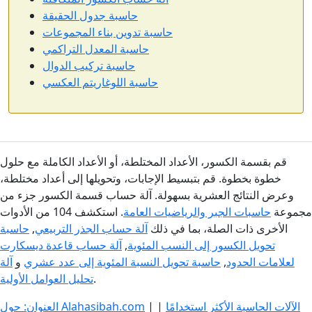
حاسبة جدول الحقيقة
حاسبة تدوين بناء المجموعات
حاسبة المعدل التراكمي
حاسبة تركيب الدوال
حاسبة اللوغاريتم العكسي
قم بقسمة الكسور، الأعداد المختلطة، أو الأعداد الكاملة مع حلول
خطوة بخطوة. قم بتبسيط الإجابات، وتحويلها إلى أعداد مختلطة،
وعرض النتائج العشرية بسهولة. آلة حساب قسمة الكسور جزء من
مجموعة
حاسبات الجبر والرياضيات العامة
. استكشف 104 من الأدوات
الأخرى ذات الصلة، بما في ذلك
آلة حساب الجذر التربيعي
,
حاسبة
تحويل الكسور إلى النسب المئوية
,
آلة حساب قاعدة ديسكارت
لعلامات الحدود
,
حاسبة تحويل النسبة المئوية إلى عدد عشري
و
آلة
.
تحليل العوامل الأولية
الآلات الحاسبة الأكثر استخدامًا
|
|
العنوان: حول Alahasibah.com