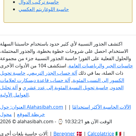
حاسبة تركيب الدوال
حاسبة اللوغاريتم العكسي
اكتشف الجذور النسبية لأي كثير حدود باستخدام حاسبتنا السهلة
الاستخدام. احصل على شروحات خطوة بخطوة، والجذور المحتملة،
والحلول الفعلية على الفور! حاسبة الجذور النسبية جزء من مجموعة
حاسبات الجبر والرياضيات العامة
. استكشف 104 من الأدوات الأخرى
ذات الصلة، بما في ذلك
آلة حساب الجذر التربيعي
,
حاسبة تحويل
الكسور إلى النسب المئوية
,
آلة حساب قاعدة ديسكارت لعلامات
الحدود
,
حاسبة تحويل النسبة المئوية إلى عدد عشري
و
آلة تحليل
.
العوامل الأولية
الآلات الحاسبة الأكثر استخدامًا
|
|
العنوان: حول Alahasibah.com
خريطة الموقع
|
محول
الوقت الآن هو 10:32:22
2026 © alahasibah.com - ⌚
🇮🇹 |
Calcolatrice
🇩🇰 |
Beregner
آلات حاسبة بلغات أخرى: |