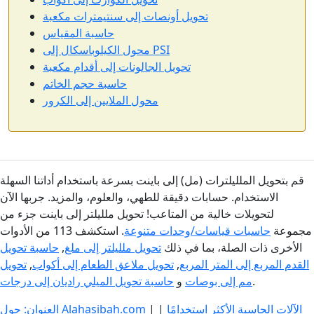
تحويل أونصات إلى سنتيمترات مكعبة
حاسبة المقياس
محول الكيلوباسكال إلى PSI
تحويل الجالونات إلى أقدام مكعبة
حاسبة حجم الخاتم
محول الملايين إلى الكرور
قم بتحويل الملليلترات (مل) إلى باينت بسرعة باستخدام أداتنا السهلة
الاستخدام. حسابات دقيقة للطهي، والعلوم، والمزيد. جربها الآن
لتحويلات خالية من المتاعب! تحويل ملليلتر إلى باينت جزء من
مجموعة
حاسبات قياسات/وحدات متنوعة
. استكشف 113 من الأدوات
الأخرى ذات الصلة، بما في ذلك
تحويل ملليلتر إلى ملغ
,
حاسبة تحويل
القدم المربع إلى المتر المربع
,
تحويل ملاعق الطعام إلى أكواب
,
تحويل
.
مم إلى بوصات
و
حاسبة تحويل الميلي راديان إلى درجات
الآلات الحاسبة الأكثر استخدامًا
|
|
العنوان: حول Alahasibah.com