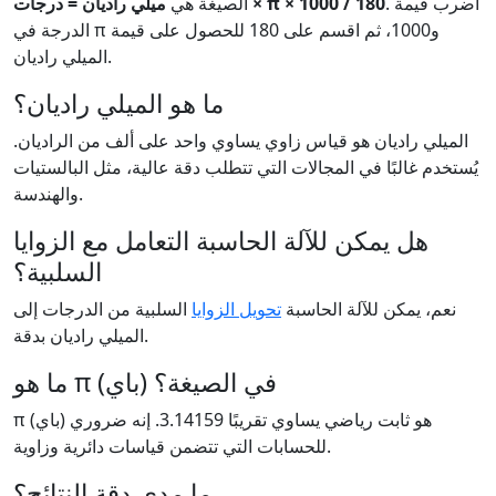
. اضرب قيمة
ميلي راديان = درجات × π × 1000 / 180
الصيغة هي
الدرجة في π و1000، ثم اقسم على 180 للحصول على قيمة
الميلي راديان.
ما هو الميلي راديان؟
الميلي راديان هو قياس زاوي يساوي واحد على ألف من الراديان.
يُستخدم غالبًا في المجالات التي تتطلب دقة عالية، مثل البالستيات
والهندسة.
هل يمكن للآلة الحاسبة التعامل مع الزوايا
السلبية؟
نعم، يمكن للآلة الحاسبة
تحويل الزوايا
السلبية من الدرجات إلى
الميلي راديان بدقة.
ما هو π (باي) في الصيغة؟
π (باي) هو ثابت رياضي يساوي تقريبًا 3.14159. إنه ضروري
للحسابات التي تتضمن قياسات دائرية وزاوية.
ما مدى دقة النتائج؟