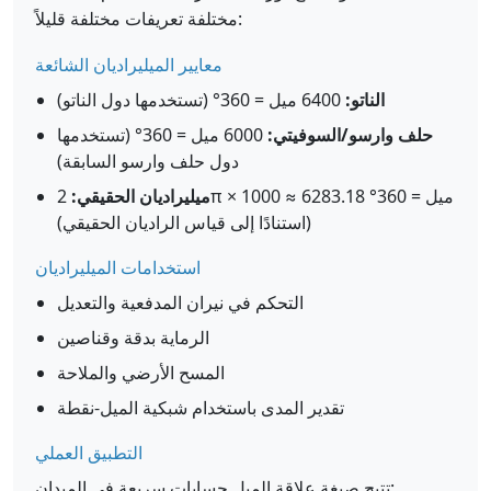
مختلفة تعريفات مختلفة قليلاً:
معايير الميليراديان الشائعة
الناتو:
6400 ميل = 360° (تستخدمها دول الناتو)
حلف وارسو/السوفيتي:
6000 ميل = 360° (تستخدمها
دول حلف وارسو السابقة)
ميليراديان الحقيقي:
2π × 1000 ≈ 6283.18 ميل = 360°
(استنادًا إلى قياس الراديان الحقيقي)
استخدامات الميليراديان
التحكم في نيران المدفعية والتعديل
الرماية بدقة وقناصين
المسح الأرضي والملاحة
تقدير المدى باستخدام شبكية الميل-نقطة
التطبيق العملي
تتيح صيغة علاقة الميل حسابات سريعة في الميدان: