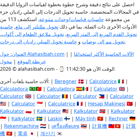
احصل على نتائج دقيقة وشرح خطوة بخطوة لقياسات الزوايا الدقيقة
في المجالات المتخصصة. حاسبة تحويل الدرجات إلى الملي راديان جزء
من مجموعة
حاسبات قياسات/وحدات متنوعة
. استكشف 113 من
الأدوات الأخرى ذات الصلة، بما في ذلك
تحويل ملليلتر إلى ملغ
,
حاسبة
تحويل القدم المربع إلى المتر المربع
,
تحويل ملاعق الطعام إلى أكواب
,
.
تحويل مم إلى بوصات
و
حاسبة تحويل الميلي راديان إلى درجات
الآلات الحاسبة الأكثر استخدامًا
|
|
العنوان: حول Alahasibah.com
خريطة الموقع
|
محول
الوقت الآن هو 11:42:30
2026 © alahasibah.com - ⌚
🇮🇹 |
Calcolatrice
🇩🇰 |
Beregner
آلات حاسبة بلغات أخرى: |
Calculadora
🇧🇷🇵🇹 |
Calculadora
🇪🇸🇲🇽 |
Calculator
🇬🇧 |
Calculator
🇬🇧 |
Calculator
🇷🇴 |
Calculator
🇵🇭 |
Calculator
🇺🇸 |
Calculator
🇸🇬 |
Calculatrice
🇫🇷 |
Hesap Makinesi
🇹🇷 |
Kalkulator
🇵🇱 |
Kalkulator
🇲🇾 |
Kalkulator
🇳🇴 |
Kalkulator
🇮🇩 |
Kalkylator
🇸🇪 |
Laskin
🇫🇮 |
Máy tính
🇻🇳 |
Rechner
🇩🇪
|
Rekenmachine
🇳🇱 |
เครื่องคิดเลข
🇹🇭 |
計算機
🇹🇼🇭🇰 |
計算
機
🇭🇰 |
電卓
🇯🇵 |
계산기
🇰🇷