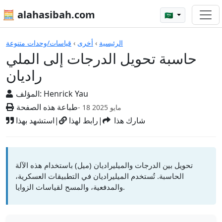
🧮 alahasibah.com
🇸🇦
الآلات الحاسبة
الرئيسية
›
أخرى
›
قياسات/وحدات متنوعة
حاسبة تحويل الدرجات إلى الملي
راديان
Henrick Yau
المؤلف:
طباعة هذه الصفحة
- 18 مايو 2025
شارك هذا
|
رابط لهذا
|
استشهد بهذا
تحويل بين الدرجات والميليراديان (ميل) باستخدام هذه الآلة
الحاسبة. تُستخدم الميليراديان في التطبيقات العسكرية،
والمدفعية، والمسح لقياسات الزوايا.