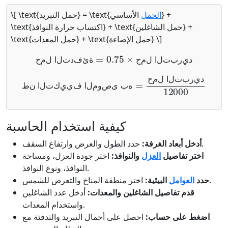
الحمل
الأساسي} +
\[ \text{حمل التبريد} = \text{
\text{اكتساب حرارة النوافذ} + \text{حمل الشاغلين} +
\text{حمل المعدات} + \text{حمل الإضاءة} \]
حمل التدفئة
=
0.75
×
حمل التبريد
د
ي
ر
ب
ت
ل
ا
ل
م
ح
ة
ئ
ف
د
ت
ل
ا
ل
م
ح
طن التكييف الموصى به
=
حمل التبريد
12000
د
ي
ر
ب
ت
ل
ا
ل
م
ح
ه
ب
ى
ص
و
م
ل
ا
ف
ي
ي
ك
ت
ل
ا
ن
ط
كيفية استخدام الحاسبة
حدد الطول والعرض وارتفاع السقف.
أدخل أبعاد الغرفة:
اختر تفاصيل
العزل
والنوافذ:
اختر جودة العزل، ومساحة
النوافذ، ونوع النوافذ.
اختر منطقة المناخ والتعرض للشمس.
حدد
العوامل
البيئية:
قدم تفاصيل الشاغلين والمعدات:
أدخل عدد الشاغلين
واستخدام المعدات.
اضغط على حساب:
احصل على أحمال التبريد والتدفئة مع