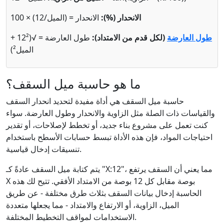
الانحدار (%):
الانحدار = (الميل/12) × 100
طول العارضة
(لكل قدم من الامتداد):
طول العارضة = √(12² +
الميل²)
ما هو حاسبة ميل السقف؟
حاسبة ميل السقف هي أداة مفيدة لتحديد انحدار السقف
والقياسات ذات الصلة مثل الزاوية والانحدار وطول العارضة. سواء
كنت تعمل على مشروع بناء جديد، أو تخطط لإصلاحات، أو تقدير
احتياجات المواد، فإن هذه الأداة تبسط حسابات الأسطح باستخدام
تنسيقات إدخال قياسية.
يتم كتابة ميل السقف عادةً كـ "X:12"، مما يعني أن السقف يرتفع
X بوصة مقابل كل 12 بوصة من الامتداد الأفقي. تتيح لك هذه
الحاسبة إدخال بيانات السقف بثلاث طرق مختلفة - عن طريق
الميل، الزاوية، أو الارتفاع والامتداد - مما يجعلها متعددة
الاستخدامات لمواقف التخطيط المختلفة.