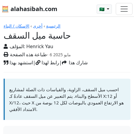
🧮 alahasibah.com
🇸🇦
الآلات الحاسبة
الرئيسية
›
أخرى
›
الإسكان / البناء
حاسبة ميل السقف
Henrick Yau
المؤلف:
طباعة هذه الصفحة
- 6 مايو 2025
شارك هذا
|
رابط لهذا
|
استشهد بهذا
احسب ميل السقف، الزاوية، والقياسات ذات الصلة لمشاريع
الأسطح والبناء. يتم التعبير عن ميل السقف عادةً كـ X:12 أو
X/12، حيث X هو الارتفاع العمودي بالبوصات لكل 12 بوصة من
الامتداد الأفقي.