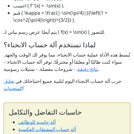
احسب ( f''(x) = -\sin(x) ).
قيم ( \kappa = \frac{|-\sin(\pi/4)|}{\left(1 +
\cos^2(\pi/4)\right)^{3/2}} ).
يتم أيضًا عرض رسم بياني لـ ( f(x) = \sin(x) ) للتصور.
لماذا تستخدم آلة حساب الانحناء؟
تُبسط هذه الأداة عملية حساب الانحناء، مما يوفر لك الوقت والجهد.
سواء كنت طالبًا أو معلمًا أو محترفًا، توفر آلة حساب الانحناء: -
. - شروحات مفصلة. - تمثيلات رسومية.
نتائج دقيقة
جرب آلة حساب الانحناء اليوم لتلبية جميع احتياجاتك في
تحليل
!
المنحنيات
حاسبات التفاضل والتكامل
آلة حاسبة للوظائف
آلة حساب المشتقات العكسية