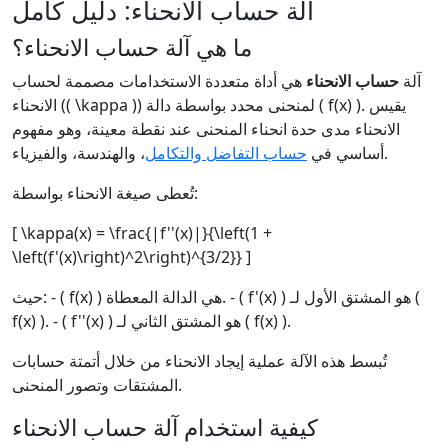
آلة حساب الانحناء: دليل كامل
ما هي آلة حساب الانحناء؟
آلة
حساب الانحناء
هي أداة متعددة الاستخدامات مصممة لحساب
الانحناء (( \kappa )) لمنحنى محدد بواسطة دالة ( f(x) ). يقيس
الانحناء مدى حدة انحناء المنحنى عند نقطة معينة، وهو مفهوم
، والهندسة، والفيزياء.
أساسي في
حساب التفاضل والتكامل
تُعطى صيغة الانحناء بواسطة:
[ \kappa(x) = \frac{|f''(x)|}{\left(1 +
\left(f'(x)\right)^2\right)^{3/2}} ]
حيث: - ( f(x) ) هي الدالة المعطاة. - ( f'(x) ) هو المشتق الأول لـ (
f(x) ). - ( f''(x) ) هو المشتق الثاني لـ ( f(x) ).
تُبسط هذه الآلة عملية إيجاد الانحناء من خلال أتمتة حسابات
المشتقات وتصور المنحنى.
كيفية استخدام آلة حساب الانحناء