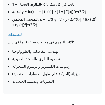
الانحناء = 1/R (ثابت في كل مكان)
للدائرة:
κ = |f''(x)| / (1 + [f'(x)]²)^(3/2)
للدالة y = f(x):
κ = |x'(t)y''(t) - y'(t)x''(t)| / [(x'(t))²
للمنحنى المعلمي:
+ (y'(t))²]^(3/2)
التطبيقات
الانحناء مهم في مجالات مختلفة بما في ذلك:
الهندسة التفاضلية والطوبولوجيا
تصميم الطرق والسكك الحديدية
رسوميات الكمبيوتر والرسوم المتحركة
الفيزياء (الحركة على طول المسارات المنحنية)
البصريات وتصميم العدسات