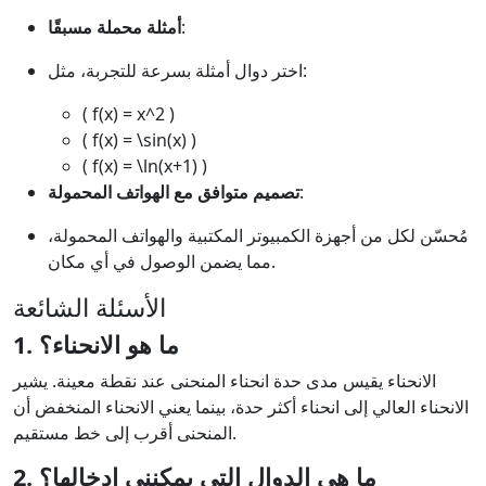
:
أمثلة محملة مسبقًا
اختر دوال أمثلة بسرعة للتجربة، مثل:
( f(x) = x^2 )
( f(x) = \sin(x) )
( f(x) = \ln(x+1) )
:
تصميم متوافق مع الهواتف المحمولة
مُحسّن لكل من أجهزة الكمبيوتر المكتبية والهواتف المحمولة،
مما يضمن الوصول في أي مكان.
الأسئلة الشائعة
1. ما هو الانحناء؟
الانحناء يقيس مدى حدة انحناء المنحنى عند نقطة معينة. يشير
الانحناء العالي إلى انحناء أكثر حدة، بينما يعني الانحناء المنخفض أن
المنحنى أقرب إلى خط مستقيم.
2. ما هي الدوال التي يمكنني إدخالها؟