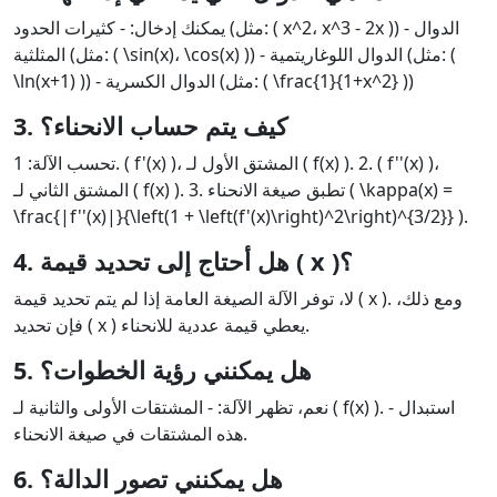
يمكنك إدخال: - كثيرات الحدود (مثل: ( x^2، x^3 - 2x )) - الدوال
المثلثية (مثل: ( \sin(x)، \cos(x) )) - الدوال اللوغاريتمية (مثل: (
\ln(x+1) )) - الدوال الكسرية (مثل: ( \frac{1}{1+x^2} ))
3. كيف يتم حساب الانحناء؟
تحسب الآلة: 1. ( f'(x) )، المشتق الأول لـ ( f(x) ). 2. ( f''(x) )،
المشتق الثاني لـ ( f(x) ). 3. تطبق صيغة الانحناء ( \kappa(x) =
\frac{|f''(x)|}{\left(1 + \left(f'(x)\right)^2\right)^{3/2}} ).
4. هل أحتاج إلى تحديد قيمة ( x )؟
لا، توفر الآلة الصيغة العامة إذا لم يتم تحديد قيمة ( x ). ومع ذلك،
فإن تحديد ( x ) يعطي قيمة عددية للانحناء.
5. هل يمكنني رؤية الخطوات؟
نعم، تظهر الآلة: - المشتقات الأولى والثانية لـ ( f(x) ). - استبدال
هذه المشتقات في صيغة الانحناء.
6. هل يمكنني تصور الدالة؟