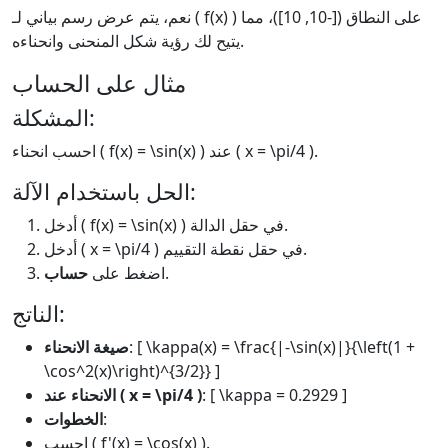
نعم، يتم عرض رسم بياني لـ ( f(x) ) على النطاق ([-10, 10])، مما
يتيح لك رؤية شكل المنحنى وانحناءه.
مثال على الحساب
المشكلة:
احسب انحناء ( f(x) = \sin(x) ) عند ( x = \pi/4 ).
الحل باستخدام الآلة:
أدخل ( f(x) = \sin(x) ) في حقل الدالة.
أدخل ( x = \pi/4 ) في حقل نقطة التقييم.
.
اضغط على
حساب
الناتج:
: [ \kappa(x) = \frac{|-\sin(x)|}{\left(1 +
صيغة الانحناء
\cos^2(x)\right)^{3/2}} ]
: [ \kappa = 0.2929 ]
الانحناء عند ( x = \pi/4 )
:
الخطوات
احسب ( f'(x) = \cos(x) ).