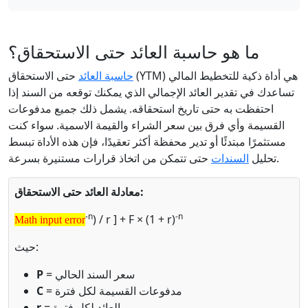
ما هو حاسبة العائد حتى الاستحقاق؟
حاسبة العائد
حتى الاستحقاق (YTM) هي أداة ذكية للتخطيط المالي
تساعدك في تقدير العائد الإجمالي الذي يمكنك توقعه من السند إذا
احتفظت به حتى تاريخ استحقاقه. يشمل ذلك جميع مدفوعات
القسيمة وأي فرق بين سعر الشراء والقيمة الاسمية. سواء كنت
مستثمرًا مبتدئًا أو تدير محفظة أكثر تعقيدًا، فإن هذه الأداة تبسط
حتى تتمكن من اتخاذ قرارات مستنيرة بسرعة.
تحليل
السندات
معادلة العائد حتى الاستحقاق:
Math input error
-n
-n
) / r ] + F × (1 + r)
Math input error
حيث:
= سعر السند الحالي
P
= مدفوعات القسيمة لكل فترة
C
= العائد لكل فترة
r