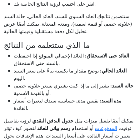
لرؤية النتائج الخاصة بك.
انقر على
احسب
ستتضمن نتائجك العائد السنوي للسند، العائد الحالي، حالة السند
(علاوة، خصم، أو قيمة اسمية)، ومدته المعدلة. يمكنك أيضًا عرض
تحليل لكل دفعة مستقبلية وقيمتها الحالية.
ما الذي ستتعلمه من النتائج
العائد حتى الاستحقاق:
العائد الإجمالي المتوقع إذا احتفظت
بالسند حتى الاستحقاق.
العائد الحالي:
يوضح مقدار ما تكسبه بناءً على سعر السند
اليوم.
حالة السند:
تشير إلى ما إذا كنت تشتري بسعر علاوة، خصم،
أو بالقيمة الاسمية.
مدة السند:
تقيس مدى حساسية سندك لتغيرات أسعار
الفائدة.
يمكنك أيضًا تفعيل ميزات مثل
جدول التدفق النقدي
لرؤية تفاصيل
توقيت
المدفوعات
أو استخدام
رسم بياني للعائد
لتصور كيف تؤثر
تغييرات أسعار الفائدة على أسعار السندات. هذه الإضافات تحول