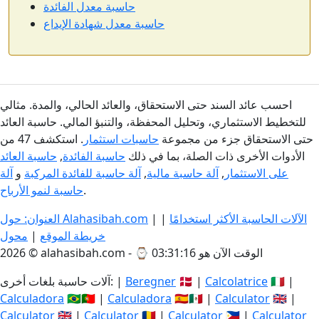
حاسبة معدل الفائدة
حاسبة معدل شهادة الإيداع
احسب عائد السند حتى الاستحقاق، والعائد الحالي، والمدة. مثالي
للتخطيط الاستثماري، وتحليل المحفظة، والتنبؤ المالي. حاسبة العائد
حتى الاستحقاق جزء من مجموعة
حاسبات استثمار
. استكشف 47 من
الأدوات الأخرى ذات الصلة، بما في ذلك
حاسبة الفائدة
,
حاسبة العائد
على الاستثمار
,
آلة حاسبة مالية
,
آلة حاسبة للفائدة المركبة
و
آلة
.
حاسبة لنمو الأرباح
الآلات الحاسبة الأكثر استخدامًا
|
|
العنوان: حول Alahasibah.com
خريطة الموقع
|
محول
الوقت الآن هو 03:31:16
2026 © alahasibah.com - ⌚
🇮🇹 |
Calcolatrice
🇩🇰 |
Beregner
آلات حاسبة بلغات أخرى: |
Calculadora
🇧🇷🇵🇹 |
Calculadora
🇪🇸🇲🇽 |
Calculator
🇬🇧 |
Calculator
🇬🇧 |
Calculator
🇷🇴 |
Calculator
🇵🇭 |
Calculator