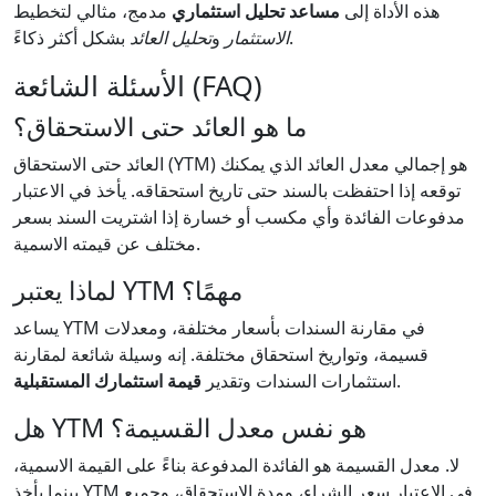
هذه الأداة إلى
مساعد تحليل استثماري
مدمج، مثالي لتخطيط
بشكل أكثر ذكاءً.
الاستثمار
و
تحليل العائد
الأسئلة الشائعة (FAQ)
ما هو العائد حتى الاستحقاق؟
العائد حتى الاستحقاق (YTM) هو إجمالي معدل العائد الذي يمكنك
توقعه إذا احتفظت بالسند حتى تاريخ استحقاقه. يأخذ في الاعتبار
مدفوعات الفائدة وأي مكسب أو خسارة إذا اشتريت السند بسعر
مختلف عن قيمته الاسمية.
لماذا يعتبر YTM مهمًا؟
يساعد YTM في مقارنة السندات بأسعار مختلفة، ومعدلات
قسيمة، وتواريخ استحقاق مختلفة. إنه وسيلة شائعة لمقارنة
.
استثمارات السندات وتقدير
قيمة استثمارك المستقبلية
هل YTM هو نفس معدل القسيمة؟
لا. معدل القسيمة هو الفائدة المدفوعة بناءً على القيمة الاسمية،
بينما يأخذ YTM في الاعتبار سعر الشراء، ومدة الاستحقاق، وجميع