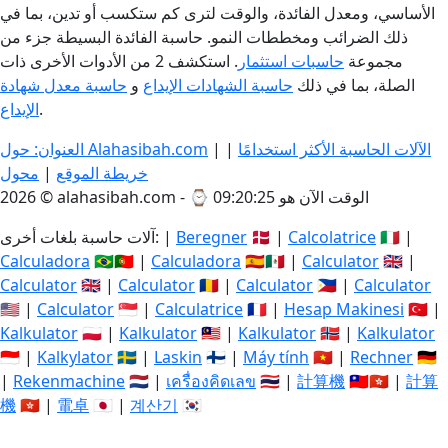
الأساسي، ومعدل الفائدة، والوقت لترى كم ستكسب أو تدين، بما في
ذلك الضرائب ومخططات النمو. حاسبة الفائدة البسيطة جزء من
مجموعة
حاسبات استثمار
. استكشف 2 من الأدوات الأخرى ذات
الصلة، بما في ذلك
حاسبة الشهادات الإيداع
و
حاسبة معدل شهادة
.
الإيداع
الآلات الحاسبة الأكثر استخدامًا
|
|
العنوان: حول Alahasibah.com
خريطة الموقع
|
محول
الوقت الآن هو 09:20:25
2026 © alahasibah.com - ⌚
🇮🇹 |
Calcolatrice
🇩🇰 |
Beregner
آلات حاسبة بلغات أخرى: |
Calculadora
🇧🇷🇵🇹 |
Calculadora
🇪🇸🇲🇽 |
Calculator
🇬🇧 |
Calculator
🇬🇧 |
Calculator
🇷🇴 |
Calculator
🇵🇭 |
Calculator
🇺🇸 |
Calculator
🇸🇬 |
Calculatrice
🇫🇷 |
Hesap Makinesi
🇹🇷 |
Kalkulator
🇵🇱 |
Kalkulator
🇲🇾 |
Kalkulator
🇳🇴 |
Kalkulator
🇮🇩 |
Kalkylator
🇸🇪 |
Laskin
🇫🇮 |
Máy tính
🇻🇳 |
Rechner
🇩🇪
|
Rekenmachine
🇳🇱 |
เครื่องคิดเลข
🇹🇭 |
計算機
🇹🇼🇭🇰 |
計算
機
🇭🇰 |
電卓
🇯🇵 |
계산기
🇰🇷