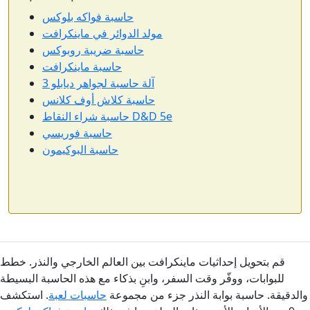
حاسبة فواكه بلوكس
مولد الدوائر في ماينكرافت
حاسبة ضريبة روبوكس
حاسبة ماينكرافت
آلة حاسبة لجواهر ديابلو 3
حاسبة كلاش أوف كلانس
حاسبة شراء النقاط D&D 5e
حاسبة فوريسي
حاسبة البوكيمون
قم بتحويل إحداثيات ماينكرافت بين العالم الخارجي والنذر. خطط
للبوابات، ووفّر وقت السفر، وابنِ بذكاء مع هذه الحاسبة البسيطة
والدقيقة. حاسبة بوابة النذر جزء من مجموعة
حاسبات لعبة
. استكشف