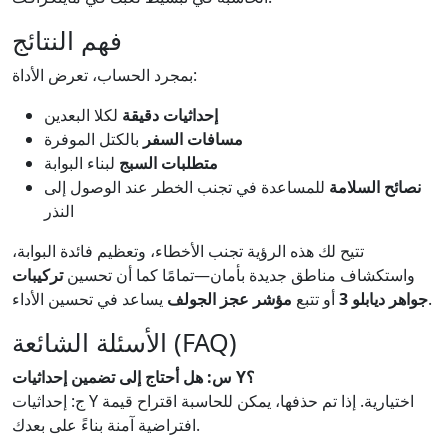
فهم النتائج
بمجرد الحساب، تعرض الأداة:
إحداثيات دقيقة
لكلا البعدين
مسافات السفر
بالكتل الموفرة
متطلبات السبج
لبناء البوابة
نصائح السلامة
للمساعدة في تجنب الخطر عند الوصول إلى
النذر
تتيح لك هذه الرؤية تجنب الأخطاء، وتعظيم فائدة البوابة،
واستكشاف مناطق جديدة بأمان—تمامًا كما أن تحسين
تركيبات
يساعد في تحسين الأداء.
جواهر ديابلو 3
أو تتبع
مؤشر عجز الجولف
الأسئلة الشائعة (FAQ)
س: هل أحتاج إلى تضمين إحداثيات Y؟
ج: إحداثيات Y اختيارية. إذا تم حذفها، يمكن للحاسبة اقتراح قيمة
افتراضية آمنة بناءً على بعدك.