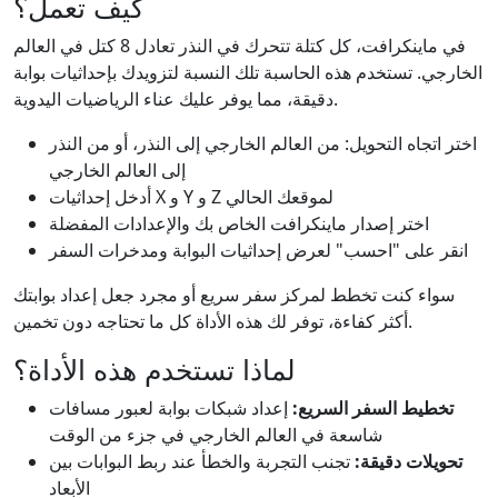
كيف تعمل؟
في ماينكرافت، كل كتلة تتحرك في النذر تعادل 8 كتل في العالم
الخارجي. تستخدم هذه الحاسبة تلك النسبة لتزويدك بإحداثيات بوابة
دقيقة، مما يوفر عليك عناء الرياضيات اليدوية.
اختر اتجاه التحويل: من العالم الخارجي إلى النذر، أو من النذر
إلى العالم الخارجي
أدخل إحداثيات X و Y و Z لموقعك الحالي
اختر إصدار ماينكرافت الخاص بك والإعدادات المفضلة
انقر على "احسب" لعرض إحداثيات البوابة ومدخرات السفر
سواء كنت تخطط لمركز سفر سريع أو مجرد جعل إعداد بوابتك
أكثر كفاءة، توفر لك هذه الأداة كل ما تحتاجه دون تخمين.
لماذا تستخدم هذه الأداة؟
تخطيط السفر السريع:
إعداد شبكات بوابة لعبور مسافات
شاسعة في العالم الخارجي في جزء من الوقت
تحويلات دقيقة:
تجنب التجربة والخطأ عند ربط البوابات بين
الأبعاد