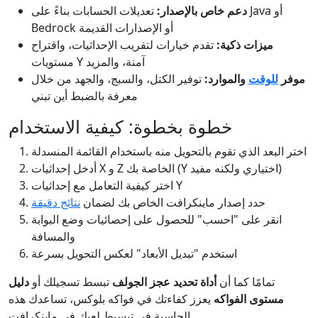
دعم خاص بالإصدار:
تعديلات الحسابات بناءً على Java أو
Bedrock أو الإصدارات القديمة
ميزات ذكية:
تقدم خيارات لتقريب الإحداثيات، واقتراح
مستويات Y آمنة، والمزيد
موفر
للوقت
والموارد:
توفير الكتل، والسبج، والجهد من خلال
معرفة بالضبط أين تبني
خطوة بخطوة: كيفية الاستخدام
اختر البعد الذي تقوم بالتحويل منه باستخدام القائمة المنسدلة
أدخل إحداثيات X و Z الخاصة بك (Y اختياري ولكنه مفيد)
اختر كيفية التعامل مع إحداثيات Y
حدد إصدار ماينكرافت الخاص بك لضمان
نتائج دقيقة
انقر على "احسب" للحصول على إحصائيات وضع البوابة
والمسافة
استخدم "تبديل الأبعاد" لعكس التحويل بسرعة
تمامًا كما أن
أداة تحديد عجز الجولف
تبسط تسجيلك أو
دليل
مستوى الفواكه
يعزز كفاءتك في فواكه بلوكس، تساعدك هذه
الحاسبة في تبسيط لعبك في ماينكرافت.