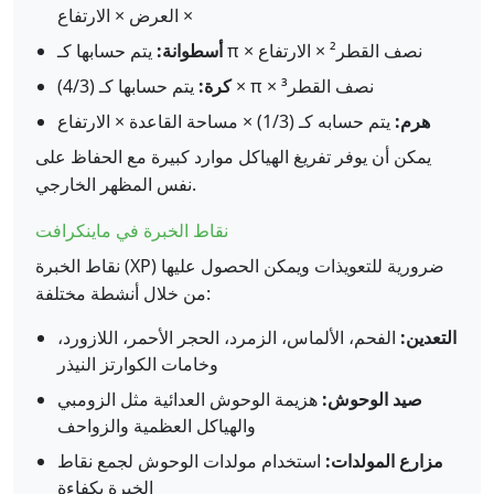
× العرض × الارتفاع
يتم حسابها كـ π × نصف القطر² × الارتفاع
أسطوانة:
يتم حسابها كـ (4/3) × π × نصف القطر³
كرة:
هرم:
يتم حسابه كـ (1/3) × مساحة القاعدة × الارتفاع
يمكن أن يوفر تفريغ الهياكل موارد كبيرة مع الحفاظ على
نفس المظهر الخارجي.
نقاط الخبرة في ماينكرافت
نقاط الخبرة (XP) ضرورية للتعويذات ويمكن الحصول عليها
من خلال أنشطة مختلفة:
التعدين:
الفحم، الألماس، الزمرد، الحجر الأحمر، اللازورد،
وخامات الكوارتز النيذر
صيد الوحوش:
هزيمة الوحوش العدائية مثل الزومبي
والهياكل العظمية والزواحف
مزارع المولدات:
استخدام مولدات الوحوش لجمع نقاط
الخبرة بكفاءة