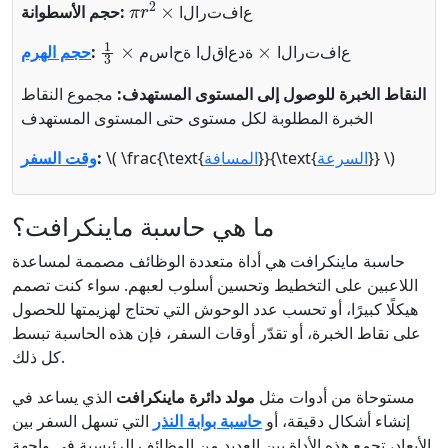
حجم الأسطوانة:
ع
ا
ف
ت
ر
ا
ل
ا
مساحة القاعدة
×
الارتفاع
×
3
1
:
حجم الهرم
ع
ا
ف
ت
ر
ا
ل
ا
ة
د
ع
ا
ق
ل
ا
ة
ح
ا
س
م
النقاط الخبرة للوصول إلى المستوى المستهدف:
مجموع النقاط
الخبرة المطلوبة لكل مستوى حتى المستوى المستهدف
}} \)
السرعة
}}{\text{
المسافة
\( \frac{\text{
:
وقت السفر
ما هي حاسبة ماينكرافت؟
حاسبة ماينكرافت هي أداة متعددة الوظائف مصممة لمساعدة
اللاعبين على التخطيط وتحسين أسلوب لعبهم. سواء كنت تصمم
هيكلًا كبيرًا، أو تحسب عدد الوحوش التي تحتاج لهزيمتها للحصول
على نقاط الخبرة، أو تقدّر أوقات السفر، فإن هذه الحاسبة تبسط
كل ذلك.
مستوحاة من أدوات مثل
مولد دائرة ماينكرافت
الذي يساعد في
إنشاء أشكال دقيقة، أو
حاسبة بوابة النذر
التي تسهل السفر بين
الأبعاد، تجمع هذه الأداة بين العديد من الوظائف الرئيسية في واجهة