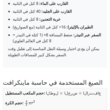
القارب على الماء:
8 كتل في الثانية
القارب على الجليد:
40 كتل في الثانية
عربة التعدين:
8 كتل في الثانية
الطيران بالإليترا:
16+ كتل في الثانية (مع الصواريخ)
السفر عبر النيذر:
ضغط المسافة 8× (1 كتلة في النيذر =
8 كتل في العالم العلوي)
يمكن أن يؤدي اختيار وسيلة النقل المناسبة إلى تقليل وقت
السفر بشكل كبير للمسافات الطويلة.
الصيغ المستخدمة في حاسبة ماينكرافت
الطول
×
العرض
×
الارتفاع
حجم المكعب المستطيل:
ع
ا
ف
ت
ر
ا
ل
ا
ض
ر
ع
ل
ا
ل
و
ط
ل
ا
4
3
π
r
3
حجم الكرة:
الارتفاع
×
2
r
π