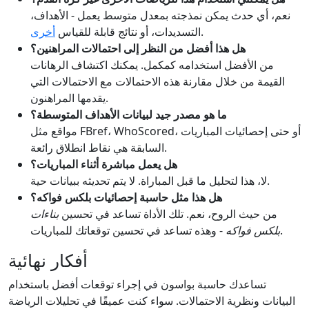
نعم، أي حدث يمكن نمذجته بمعدل متوسط يعمل - الأهداف،
.
التسديدات، أو نتائج قابلة للقياس
أخرى
هل هذا أفضل من النظر إلى احتمالات المراهنين؟
من الأفضل استخدامه كمكمل. يمكنك اكتشاف الرهانات
القيمة من خلال مقارنة هذه الاحتمالات مع الاحتمالات التي
يقدمها المراهنون.
ما هو مصدر جيد لبيانات الأهداف المتوسطة؟
مواقع مثل FBref، WhoScored، أو حتى إحصائيات المباريات
السابقة هي نقاط انطلاق رائعة.
هل يعمل مباشرة أثناء المباريات؟
لا، هذا لتحليل ما قبل المباراة. لا يتم تحديثه ببيانات حية.
هل هذا مثل حاسبة إحصائيات بلكس فواكه؟
من حيث الروح، نعم. تلك الأداة تساعد في تحسين
بناءات
- وهذه تساعد في تحسين توقعاتك للمباريات.
بلكس فواكه
أفكار نهائية
تساعدك حاسبة بواسون في إجراء توقعات أفضل باستخدام
البيانات ونظرية الاحتمالات. سواء كنت عميقًا في تحليلات الرياضة