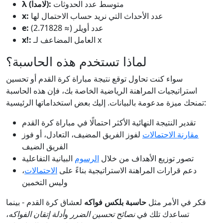
متوسط عدد الحدوثات
λ (لامدا):
عدد الأحداث التي نريد حساب الاحتمال لها
x:
عدد أويلر (≈ 2.71828)
e:
العامل المضاعف لـ x
x!:
لماذا تستخدم هذه الحاسبة؟
سواء كنت تحاول توقع نتيجة مباراة كرة القدم أو تحسين
استراتيجيات المراهنة الرياضية الخاصة بك، فإن هذه الحاسبة
تمنحك ميزة مدعومة بالبيانات. إليك بعض استخداماتها الرئيسية:
تقدير النتيجة النهائية الأكثر احتمالًا في مباراة كرة القدم
مقارنة الاحتمالات
لفوز الفريق المضيف، التعادل، أو فوز
الفريق الضيف
تصور توزيع الأهداف من خلال
الرسوم
البيانية التفاعلية
دعم قرارات المراهنة الاستراتيجية بناءً على
الاحتمالات
،
وليس التخمين
فكر في الأمر مثل
حاسبة بلكس فواكه
لعشاق كرة القدم - بينما
تساعدك تلك في
نصائح تحسين الضرر
و
أدلة إتقان الفواكه
،