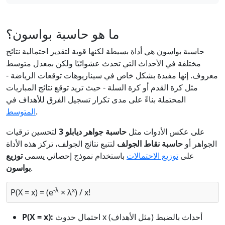
ما هو حاسبة بواسون؟
حاسبة بواسون هي أداة بسيطة لكنها قوية لتقدير احتمالية نتائج
مختلفة في الأحداث التي تحدث عشوائيًا ولكن بمعدل متوسط
معروف. إنها مفيدة بشكل خاص في سيناريوهات توقعات الرياضة -
مثل كرة القدم أو كرة السلة - حيث تريد توقع نتائج المباريات
المحتملة بناءً على مدى تكرار تسجيل الفرق للأهداف في
.
المتوسط
على عكس الأدوات مثل
حاسبة جواهر ديابلو 3
لتحسين ترقيات
الجواهر أو
حاسبة نقاط الجولف
لتتبع نتائج الجولف، تركز هذه الأداة
على
توزيع الاحتمالات
باستخدام نموذج إحصائي يسمى
توزيع
.
بواسون
-λ
x
P(X = x) = (e
× λ
) / x!
احتمال حدوث x أحداث بالضبط (مثل الأهداف)
P(X = x):