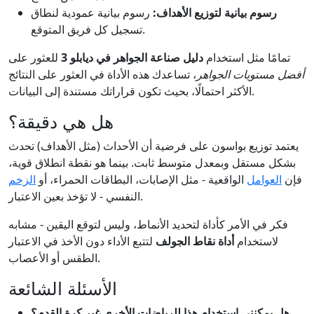
رسوم بيانية لتوزيع الأهداف:
رسوم بيانية عمودية لنطاق
تسجيل كل فريق المتوقع.
تمامًا مثل استخدام
دليل صناعة الجواهر في ديابلو 3
للعثور على
أفضل مستويات الجواهر
، تساعدك هذه الأداة في العثور على النتائج
الأكثر احتمالًا، بحيث تكون قراراتك مستندة إلى البيانات.
هل هي دقيقة؟
يعتمد توزيع بواسون على فرضية أن الأحداث (مثل الأهداف) تحدث
بشكل مستقل وبمعدل متوسط ثابت. بينما هو نقطة انطلاق قوية،
فإن
العوامل
الواقعية - مثل الإصابات، البطاقات الحمراء، أو
الزخم
النفسي - لا تؤخذ بعين الاعتبار.
فكر في الأمر كأداة لتحديد الأنماط، وليس لتوقع اليقين - مشابه
لاستخدام
أداة نقاط الجولف
لتتبع الأداء دون الأخذ في الاعتبار
الطقس أو الأعصاب.
الأسئلة الشائعة
هل يمكنني استخدام هذا للرياضات الأخرى غير كرة القدم؟