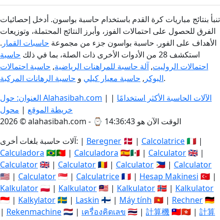
تنبأ بنتائج مباريات كرة القدم باستخدام حاسبة بواسون. أدخل إحصائيات
الفرق للحصول على احتمالات الفوز، وأبرز النتائج المحتملة، وتوزيعات
الأهداف على الفور. حاسبة بواسون جزء من مجموعة
حاسبات القمار
.
استكشف 28 من الأدوات الأخرى ذات الصلة، بما في ذلك
حاسبة
احتمالات الروليت
,
آلة حاسبة للمراهنات الرياضية
,
حاسبة احتمالات
.
البوكر
,
حاسبة معيار كيلي
و
حاسبة الرهانات المركبة
الآلات الحاسبة الأكثر استخدامًا
|
|
العنوان: حول Alahasibah.com
خريطة الموقع
|
محول
الوقت الآن هو 14:36:43
2026 © alahasibah.com - ⌚
🇮🇹 |
Calcolatrice
🇩🇰 |
Beregner
آلات حاسبة بلغات أخرى: |
Calculadora
🇧🇷🇵🇹 |
Calculadora
🇪🇸🇲🇽 |
Calculator
🇬🇧 |
Calculator
🇬🇧 |
Calculator
🇷🇴 |
Calculator
🇵🇭 |
Calculator
🇺🇸 |
Calculator
🇸🇬 |
Calculatrice
🇫🇷 |
Hesap Makinesi
🇹🇷 |
Kalkulator
🇵🇱 |
Kalkulator
🇲🇾 |
Kalkulator
🇳🇴 |
Kalkulator
🇮🇩 |
Kalkylator
🇸🇪 |
Laskin
🇫🇮 |
Máy tính
🇻🇳 |
Rechner
🇩🇪
|
Rekenmachine
🇳🇱 |
เครื่องคิดเลข
🇹🇭 |
計算機
🇹🇼🇭🇰 |
計算