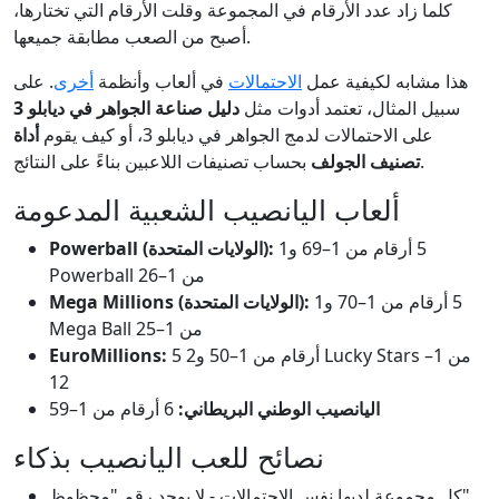
كلما زاد عدد الأرقام في المجموعة وقلت الأرقام التي تختارها،
أصبح من الصعب مطابقة جميعها.
هذا مشابه لكيفية عمل
الاحتمالات
في ألعاب وأنظمة
أخرى
. على
سبيل المثال، تعتمد أدوات مثل
دليل صناعة الجواهر في ديابلو 3
على الاحتمالات لدمج الجواهر في ديابلو 3، أو كيف يقوم
أداة
بحساب تصنيفات اللاعبين بناءً على النتائج.
تصنيف الجولف
ألعاب اليانصيب الشعبية المدعومة
5 أرقام من 1–69 و1
Powerball (الولايات المتحدة):
Powerball من 1–26
5 أرقام من 1–70 و1
Mega Millions (الولايات المتحدة):
Mega Ball من 1–25
5 أرقام من 1–50 و2 Lucky Stars من 1–
EuroMillions:
12
اليانصيب الوطني البريطاني:
6 أرقام من 1–59
نصائح للعب اليانصيب بذكاء
كل مجموعة لديها نفس الاحتمالات - لا يوجد رقم "محظوظ".