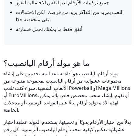
جميع تركيبات الأرقام لديها نفس الاحتمالية للفوز
اللعب بمزيد من التذاكر يزيد من فرصك، لكن الاحتمالات
تبقى منخفضة جدًا
أنفق فقط ما يمكنك تحمل خسارته
ما هو مولد أرقام اليانصيب؟
مولد أرقام اليانصيب هو أداة تساعد المستخدمين على إنشاء
مجموعات عشوائية من أرقام اليانصيب لمجموعة متنوعة من
الألعاب الشعبية. سواء كنت تلعب Powerball أو Mega Millions
أو EuroMillions، أو تقوم بإنشاء سحب مخصص خاص بك، يمكن
لهذه الأداة توليد أرقام بناءً على القواعد الرسمية أو مدخلاتك
الخاصة.
بدلاً من اختيار الأرقام يدويًا أو تخمينها، يستخدم المولد عملية اختيار
عشوائية تعكس كيفية سحب أرقام اليانصيب الرسمية. كل رقم