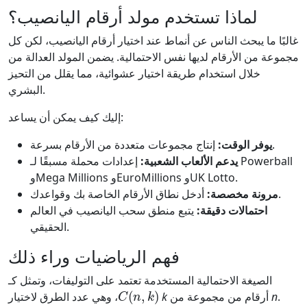
لماذا تستخدم مولد أرقام اليانصيب؟
غالبًا ما يبحث الناس عن أنماط عند اختيار أرقام اليانصيب، لكن كل
مجموعة من الأرقام لديها نفس الاحتمالية. يضمن المولد العدالة من
خلال استخدام طريقة اختيار عشوائية، مما يقلل من التحيز
البشري.
إليك كيف يمكن أن يساعد:
إنتاج مجموعات متعددة من الأرقام بسرعة.
يوفر الوقت:
يدعم الألعاب الشعبية:
إعدادات محملة مسبقًا لـ Powerball
وMega Millions وEuroMillions وUK Lotto.
أدخل نطاق الأرقام الخاصة بك وقواعدك.
مرونة مخصصة:
احتمالات دقيقة:
يتبع منطق سحب اليانصيب في العالم
الحقيقي.
فهم الرياضيات وراء ذلك
الصيغة الاحتمالية المستخدمة تعتمد على التوليفات، وتمثل كـ
C
(
n
,
k
)
.
n
أرقام من مجموعة من
k
، وهي عدد الطرق لاختيار