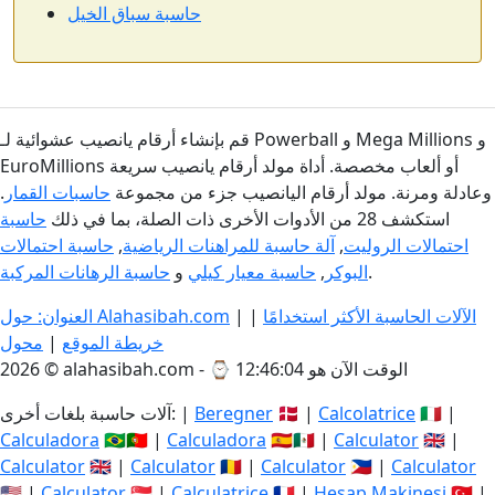
حاسبة سباق الخيل
قم بإنشاء أرقام يانصيب عشوائية لـ Powerball و Mega Millions و
EuroMillions أو ألعاب مخصصة. أداة مولد أرقام يانصيب سريعة
وعادلة ومرنة. مولد أرقام اليانصيب جزء من مجموعة
حاسبات القمار
.
استكشف 28 من الأدوات الأخرى ذات الصلة، بما في ذلك
حاسبة
احتمالات الروليت
,
آلة حاسبة للمراهنات الرياضية
,
حاسبة احتمالات
.
البوكر
,
حاسبة معيار كيلي
و
حاسبة الرهانات المركبة
الآلات الحاسبة الأكثر استخدامًا
|
|
العنوان: حول Alahasibah.com
خريطة الموقع
|
محول
الوقت الآن هو 12:46:04
2026 © alahasibah.com - ⌚
🇮🇹 |
Calcolatrice
🇩🇰 |
Beregner
آلات حاسبة بلغات أخرى: |
Calculadora
🇧🇷🇵🇹 |
Calculadora
🇪🇸🇲🇽 |
Calculator
🇬🇧 |
Calculator
🇬🇧 |
Calculator
🇷🇴 |
Calculator
🇵🇭 |
Calculator
🇺🇸 |
Calculator
🇸🇬 |
Calculatrice
🇫🇷 |
Hesap Makinesi
🇹🇷 |