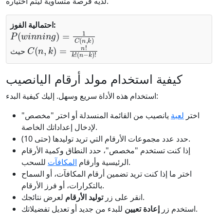
لديه فرصة متساوية ليتم اختياره.
احتمالية الفوز:
P
(
w
i
n
n
i
n
g
)
=
1
C
(
n
,
k
)
C
(
n
,
k
)
=
n
!
k
!
(
n
−
k
)
!
حيث
كيفية استخدام مولد أرقام اليانصيب
استخدام هذه الأداة سريع وسهل. إليك كيفية البدء:
اختر
لعبة
يانصيب من القائمة المنسدلة أو اختر "مخصص"
لإدخال إعداداتك الخاصة.
حدد عدد مجموعات الأرقام التي تريد توليدها (حتى 10).
إذا كنت تستخدم "مخصص"، حدد النطاق وكمية الأرقام
للسحب.
الرئيسية وأرقام
المكافآت
اختر ما إذا كنت تريد تضمين أرقام المكافآت، أو السماح
بالتكرارات، أو فرز الأرقام.
لعرض نتائجك.
انقر على زر
توليد الأرقام
للبدء من جديد أو تعديل تفضيلاتك.
استخدم زر
إعادة تعيين