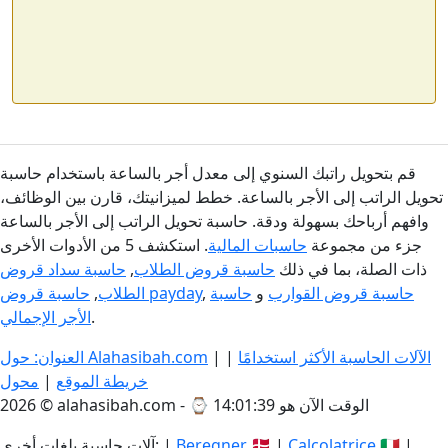
قم بتحويل راتبك السنوي إلى معدل أجر بالساعة باستخدام حاسبة
تحويل الراتب إلى الأجر بالساعة. خطط لميزانيتك، قارن بين الوظائف،
وافهم أرباحك بسهولة ودقة. حاسبة تحويل الراتب إلى الأجر بالساعة
جزء من مجموعة
حاسبات المالية
. استكشف 5 من الأدوات الأخرى
ذات الصلة، بما في ذلك
حاسبة قروض الطلاب
,
حاسبة سداد قروض
حاسبة قروض القوارب
و
حاسبة
,
حاسبة قروض payday
الطلاب
,
.
الأجر الإجمالي
الآلات الحاسبة الأكثر استخدامًا
|
|
العنوان: حول Alahasibah.com
خريطة الموقع
|
محول
الوقت الآن هو 14:01:39
2026 © alahasibah.com - ⌚
🇮🇹 |
Calcolatrice
🇩🇰 |
Beregner
آلات حاسبة بلغات أخرى: |