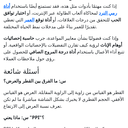
إذا كنت مهتمًا بأدوات مثل هذه، فقد تستمتع أيضًا باستخدام
أداة
رمي النرد
لمحاكاة ألعاب الطاولة عبر الإنترنت، أو
اختبار توافق
الحب
للتحقق من درجات العلاقات، أو
أداة توقع
العمر
التي تعطي
تقديرًا للعمر بناءً على مدخلات نمط الحياة المختلفة.
وإذا كنت فضوليًا بشأن معايير المواعدة، جرب
حاسبة إحصائيات
أوهام الإناث
لرؤية كيف تقارن التفضيلات بالإحصائيات الواقعية. أو
تتبع أداء الأعمال باستخدام
أداة درجة المروج الصافي
للحصول على
رؤى حول ملاحظات العملاء.
أسئلة شائعة
س: ما الفرق بين القطر والعرض؟
القطر هو القياس من زاوية إلى الزاوية المقابلة. العرض هو القياس
الأفقي. الحجم القطري لا يخبرك بشكل الشاشة مباشرةً ما لم تكن
تعرف نسبة العرض إلى الارتفاع.
س: ماذا يعني "PPI"؟