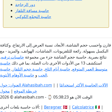
دور الزجاجة
حاسبة مسافة التلفاز
حاسبة التجمّع الكوكبي
قارن واحسب حجم الشاشة، الأبعاد، نسبة العرض إلى الارتفاع، وكثافة
البكسل بسهولة. رائعة للتلفزيونات، الشاشات، الهواتف، والمزيد - مع
نتائج بصرية. حاسبة حجم الشاشة جزء من مجموعة
حاسبات ترفيه
.
استكشف 13 من الأدوات الأخرى ذات الصلة، بما في ذلك
حاسبة
متوسط العمر المتوقع
,
حاسبة أيام الثلج
,
حاسبة حجم التلفاز
,
حاسبة
.
الحب
و
حاسبة الأوهام الأنثوية
الآلات الحاسبة الأكثر استخدامًا
|
|
العنوان: حول Alahasibah.com
خريطة الموقع
|
محول
الوقت الآن هو 05:38:23
2026 © alahasibah.com - ⌚
🇮🇹 |
Calcolatrice
🇩🇰 |
Beregner
آلات حاسبة بلغات أخرى: |