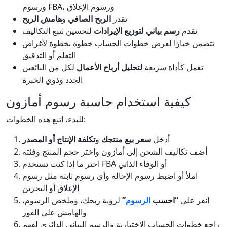
ورسوم FBA، ورسوم الإغلاق
تقدر
الربح الصافي
و
هامش الربح
تقدم
رسم بياني لتوزيع الإيرادات
لتحسين تتبع التكاليف
تتضمن خيارًا لعرض خطوات الحساب خطوة بخطوة لأغراض
التعلم أو التدقيق
تعمل كأداة سريعة
لتحليل أرباح الأعمال
لكل من البائعين
الجدد وذوي الخبرة
كيفية استخدام حاسبة رسوم أمازون
للبدء، اتبع هذه الخطوات:
أدخل
سعر بيع منتجك
و
تكلفة الإنتاج أو المصدر
أضف تكاليف الشحن إلى أمازون واختر حجم المنتج وفئته
اختر ما إذا كنت تستخدم FBA أو الوفاء الذاتي
املأ أو اضبط رسوم الإحالة وأي رسوم ثابتة مثل رسوم
الإغلاق أو التخزين
انقر على
“احسب
الرسوم
”
لرؤية ربحك، وملخص الرسوم،
والهامش على الفور
راجع خطوات الحساب الاختيارية والرسم البياني الدائري لفهم