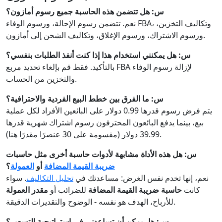
س: هل تتضمن هذه الحاسبة جميع رسوم أمازون؟
نعم. تتضمن رسوم الإحالة، ورسوم الوفاء FBA، وتكاليف التخزين،
ورسوم الاشتراك، ورسوم الإغلاق، وتكاليف الشحن إلى أمازون.
س: هل يمكنني استخدام هذا إذا كنت أنفذ الطلبات بنفسي؟
بالتأكيد. فقط قم بإلغاء تحديد مربع FBA لإزالة رسوم الوفاء
والتخزين من الحساب.
س: ما الفرق بين خطط البيع الفردية والاحترافية؟
يتم فرض رسوم قدرها 0.99 دولار على البائعين الأفراد لكل عملية
بيع، بينما يدفع البائعون المحترفون رسوم اشتراك شهرية قدرها
39.99 دولار (مقسومة على 30 عنصرًا مقدرًا هنا).
س: هل هذه الأداة مشابهة لأدوات حاسبة أخرى مثل حاسبات
ضريبة القيمة المضافة
أو
العمولة
؟
نعم، إنها تخدم نفس الغرض: مساعدتك في
تحليل التكاليف
. سواء
كانت
حاسبة ضريبة القيمة المضافة
للضرائب أو
مقدر العمولة
للأرباح، الهدف هو نفسه - الوضوح والتقديرات الدقيقة.
س: هل يمكن أن تساعدني في استراتيجية التسعير؟