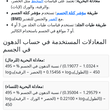
معادلة البحرية:
تعتمد على قياسات
المحيط
مثل الخصر،
والرقبة، والورك (لإناث).
طريقة
مؤشر كتلة الجسم
:
تستخدم
مؤشر كتلة الجسم
والجنس للتقدير.
مع
العمر
(BMI)
طريقة طيات الجلد:
تستخدم قياسات طيات الجلد من 3 أو 4
أو 7 مواقع في الجسم باستخدام الكالبر.
المعادلات المستخدمة في حساب الدهون
في الجسم
معادلة البحرية (للرجال):
نسبة الدهون في الجسم % = 495 / (1.0324 − 0.19077 ×
log₁₀(الخصر − الرقبة) + 0.15456 × log₁₀(الطول)) − 450
معادلة البحرية (للنساء):
نسبة الدهون في الجسم % = 495 / (1.29579 − 0.35004 ×
log₁₀(الخصر + الورك − الرقبة) + 0.22100 × log₁₀(الطول)) −
450