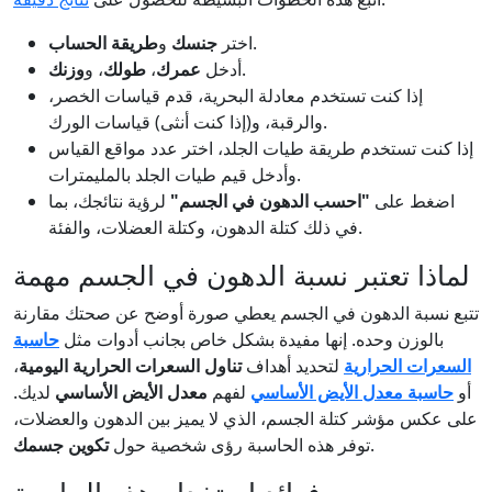
.
اختر
جنسك
و
طريقة الحساب
.
أدخل
عمرك
،
طولك
، و
وزنك
إذا كنت تستخدم معادلة البحرية، قدم قياسات الخصر،
والرقبة، و(إذا كنت أنثى) قياسات الورك.
إذا كنت تستخدم طريقة طيات الجلد، اختر عدد مواقع القياس
وأدخل قيم طيات الجلد بالمليمترات.
اضغط على
"احسب الدهون في الجسم"
لرؤية نتائجك، بما
في ذلك كتلة الدهون، وكتلة العضلات، والفئة.
لماذا تعتبر نسبة الدهون في الجسم مهمة
تتبع نسبة الدهون في الجسم يعطي صورة أوضح عن صحتك مقارنة
بالوزن وحده. إنها مفيدة بشكل خاص بجانب أدوات مثل
حاسبة
السعرات الحرارية
لتحديد أهداف
تناول السعرات الحرارية اليومية
،
أو
حاسبة معدل الأيض الأساسي
لفهم
معدل الأيض الأساسي
لديك.
على عكس مؤشر كتلة الجسم، الذي لا يميز بين الدهون والعضلات،
.
توفر هذه الحاسبة رؤى شخصية حول
تكوين جسمك