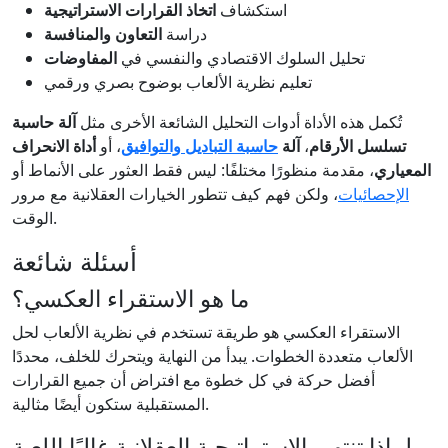
استكشاف
اتخاذ القرارات الاستراتيجية
دراسة
التعاون والمنافسة
تحليل السلوك الاقتصادي والنفسي في
المفاوضات
تعليم نظرية الألعاب بوضوح بصري ورقمي
تُكمل هذه الأداة أدوات التحليل الشائعة الأخرى مثل
آلة حاسبة
تسلسل الأرقام
،
آلة
حاسبة التباديل والتوافيق
، أو
أداة الانحراف
المعياري
، مقدمة منظورًا مختلفًا: ليس فقط العثور على الأنماط أو
الإحصائيات
، ولكن فهم كيف تتطور الخيارات العقلانية مع مرور
الوقت.
أسئلة شائعة
ما هو الاستقراء العكسي؟
الاستقراء العكسي هو طريقة تستخدم في نظرية الألعاب لحل
الألعاب متعددة الخطوات. يبدأ من النهاية ويتحرك للخلف، محددًا
أفضل حركة في كل خطوة مع افتراض أن جميع القرارات
المستقبلية ستكون أيضًا مثالية.
لماذا تنتهي الاستراتيجية العقلانية غالبًا اللعبة