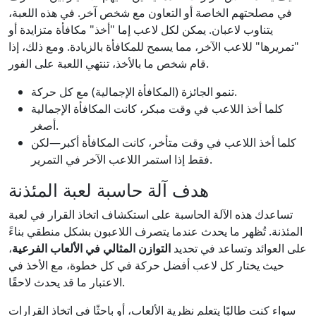
في مصلحتهم الخاصة أو التعاون مع شخص آخر. في هذه اللعبة،
يتناوب لاعبان. يمكن لكل لاعب إما "أخذ" مكافأة متزايدة أو
"تمريرها" للاعب الآخر، مما يسمح للمكافأة بالزيادة. ومع ذلك، إذا
قام شخص ما بالأخذ، تنتهي اللعبة على الفور.
تنمو الجائزة (المكافأة الإجمالية) مع كل حركة.
كلما أخذ اللاعب في وقت مبكر، كانت المكافأة الإجمالية
أصغر.
كلما أخذ اللاعب في وقت متأخر، كانت المكافأة أكبر—لكن
فقط إذا استمر اللاعب الآخر في التمرير.
هدف آلة حاسبة لعبة المئذنة
تساعدك هذه الآلة الحاسبة على استكشاف اتخاذ القرار في لعبة
المئذنة. تُظهر ما يحدث عندما يتصرف اللاعبون بشكل منطقي بناءً
على العوائد وتساعد في تحديد
التوازن المثالي في الألعاب الفرعية
،
حيث يختار كل لاعب أفضل حركة في كل خطوة، مع الأخذ في
الاعتبار ما قد يحدث لاحقًا.
سواء كنت طالبًا يتعلم نظرية الألعاب، أو باحثًا في اتخاذ القرارات