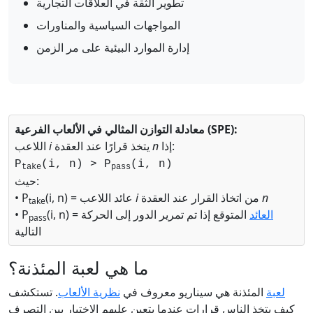
تطوير الثقة في العلاقات التجارية
المواجهات السياسية والمناورات
إدارة الموارد البيئية على مر الزمن
معادلة التوازن المثالي في الألعاب الفرعية (SPE):
إذا:
n
يتخذ قرارًا عند العقدة
i
اللاعب
P
(i, n) > P
(i, n)
take
pass
حيث:
n
من اتخاذ القرار عند العقدة
i
(i, n) = عائد اللاعب
• P
take
العائد
المتوقع إذا تم تمرير الدور إلى الحركة
(i, n) =
• P
pass
التالية
ما هي لعبة المئذنة؟
لعبة
المئذنة هي سيناريو معروف في
نظرية الألعاب
. تستكشف
كيف يتخذ الناس قرارات عندما يتعين عليهم الاختيار بين التصرف