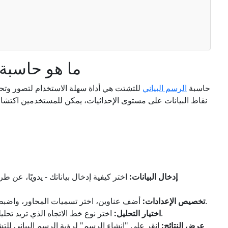
ما هو حاسبة 
حاسبة
الرسم البياني
للتشتت هي أداة سهلة الاستخدام لتصور وتحل
نقاط البيانات على مستوى الإحداثيات، يمكن للمستخدمين اكتشاف
إدخال البيانات:
اختر كيفية إدخال بياناتك - يدويًا، عن ط
أضف عناوين، اختر تسميات المحاور، واضبط الخيارات المرئية مثل حجم النقاط والألوان.
تخصيص الإعدادات:
اختر نوع خط الاتجاه الذي تريد تحليله - خطي، متعدد الحدود، أسّي، أو لوغاريتمي.
اختيار التحليل:
عرض النتائج:
انقر على "إنشاء الرسم" لرؤية الرسم البياني للتش