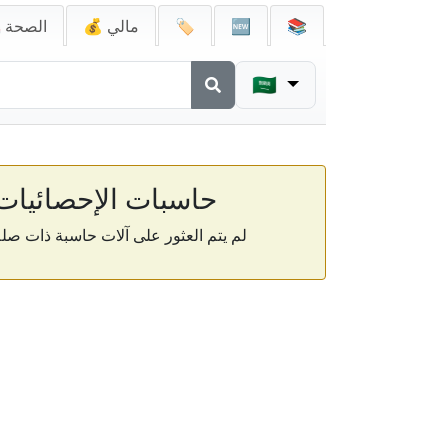
📚
🆕
🏷️
💰 مالي
🚑 الصحة
🇸🇦
حاسبات الإحصائيات
لم يتم العثور على آلات حاسبة ذات صلة