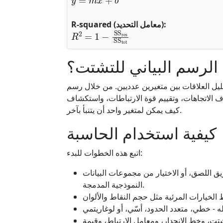
R-squared (معامل التحديد):
R
2
=
1
−
SS
res
SS
tot
الرسم البياني للتشتت؟
يل العلاقات بين متغيرين عدديين. من خلال رسم
 الاتجاهات، وتقييم قوة الارتباطات، واستكشاف
كيف يمكن لمتغير واحد أن يتنبأ بآخر.
كيفية استخدام الحاسبة
اتبع هذه الخطوات للبدء:
ريق اللصق، أو الاختيار من مجموعات البيانات
النموذجية المدمجة.
تت، وخط الانحدار، ومعامل الارتباط، وقيمة