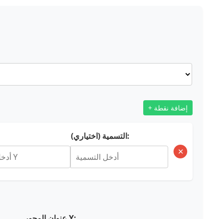
+ إضافة نقطة
التسمية (اختياري):
×
عنوان المحور Y: