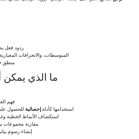
ردود فعل بص
مثل الارتباط، R²، المتوسطات، والانحرافات المعيارية
منطق
ح
ما الذي يمكن أ
فهم الع
استخدامها كأداة
إحصائية
للحصول على 
استكشاف الأنماط الخطية وغي
مقارنة مجموعات بيا
إنشاء رسوم بياني