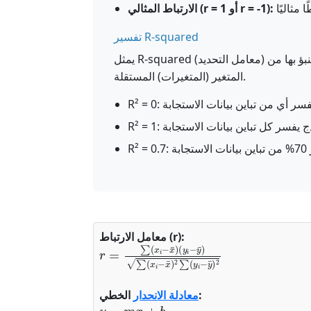
الارتباط المثالي (r = 1 أو r = -1):
تفسير R-squared
يمثل R-squared (معامل التحديد) النسبة المئوية من التباين في المتغير التابع التي يمكن التنبؤ بها من
المتغير (المتغيرات) المستقلة.
معامل الارتباط (r):
r
(
y
=
i
∑
−
(
y
x
¯
i
−
)
∑
x
(
¯
x
)
i
−
x
¯
)
2
∑
(
y
i
−
y
¯
)
2
الخطي:
معادلة الانحدار
y
=
m
x
+
b