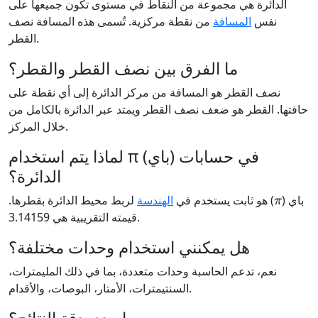
الدائرة هي مجموعة من النقاط في مستوى تكون جميعها على
نفس
المسافة
من نقطة مركزية. تُسمى هذه المسافة نصف
القطر.
ما الفرق بين نصف القطر والقطر؟
نصف القطر هو المسافة من مركز الدائرة إلى أي نقطة على
حافتها. القطر هو ضعف نصف القطر ويمتد عبر الدائرة بالكامل من
خلال المركز.
لماذا يتم استخدام π (باي) في حسابات
الدائرة؟
π
باي (
) هو ثابت يستخدم في
الهندسة
لربط محيط الدائرة بقطرها.
قيمته التقريبية هي 3.14159.
هل يمكنني استخدام وحدات مختلفة؟
نعم، تدعم الحاسبة وحدات متعددة، بما في ذلك المليمترات،
السنتيمترات، الأمتار، البوصات، والأقدام.
ما مدى دقة النتائج؟