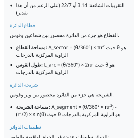
التقريبات الشائعة: 3.14 أو 22/7 (على الرغم من أن هذا
تقدير)
قطاع الدائرة
القطاع هو جزء من الدائرة محصور بين شعاعين وقوس.
A_sector = (θ/360°) × πr² حيث θ هو
مساحة القطاع:
الزاوية المركزية بالدرجات
L_arc = (θ/360°) × 2πr حيث θ هو
طول القوس:
الزاوية المركزية بالدرجات
شريحة الدائرة
الشريحة هي جزء من الدائرة محصور بين وتر وقوس.
A_segment = (θ/360° × πr²) -
مساحة الشريحة:
(r²/2) × sin(θ) حيث θ هو الزاوية المركزية بالدرجات
تطبيقات الدوائر
للدوائر تطبيقات عديدة في الحياة الواقعية والعلوم: