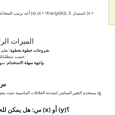
الميزات الرئ
: تعلم كيف يتم إجراء الحساب لتحقيق وضوح كامل.
شروحات خطوة بخطوة
: احل لـ (k) أو (x) أو (y) حسب متطلباتك.
: سهلة الاستخدام للطلاب والمعلمين والمحترفين.
واجهة سهلة الاستخدام
س: 
ج:
يستخدم التغير المباشر لنمذجة العلاقات التناسبية حيث يتغي
س: هل يمكن للحاسبة التعامل مع القيم السلبية لـ (x) أو (y)؟