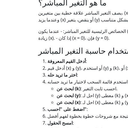
ما هو التغير المباشر؟
يصف التغير المباشر علاقة خطية بين متغيرين، (x) و (y)، بحيث: - (y = kx)، حيث (k) هو ثابت التغير. - يبقى (k) ثابتًا،
الخصائص الرئيسية للتغير المباشر: - عندما يكون (k > 0)، يزيد (y) مع زيادة (x). - عندما يكون (k < 0)، ينقص (y) مع
زيادة (x). - إذا كان (x = 0)، فإن (y = 0).
تخدام حاسبة التغير المباشر
:
أدخل القيم المعروفة
:
اختر ما تريد حله
ريد حسابه:
: احسب ثابت التغير.
ابحث عن (k)
 معطى (k) و (x).
ابحث عن (y)
 معطى (k) و (y).
ابحث عن (x)
:
اضغط على "احسب"
:
امسح الحقول