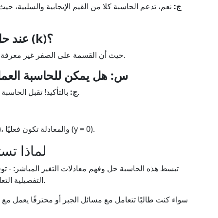
ج:
نعم، تدعم الحاسبة كلا من القيم الإيجابية والسلبية، حيث
س: ماذا يحدث إذا كان (x = 0) عند حل (k)؟
يتطلب التغير المباشر (x \neq 0) لحساب (k)، حيث أن القسمة على الصفر غير معرفة.
س: هل يمكن للحاسبة العمل 
بالتأكيد! تقبل الحاسبة كلا من القيم الكسرية والعشرية لجميع المتغيرات.
ج:
إذا كان (k = 0)، فهذا يعني أن (y) لا يتغير مع (x)، والمعادلة تكون فعليًا (y = 0).
لماذا تس
تبسط هذه الحاسبة حل وفهم معادلات التغير المباشر: - تو
.
التفصيلية التع
سواء كنت طالبًا تتعامل مع مسائل الجبر أو محترفًا يعمل مع ب