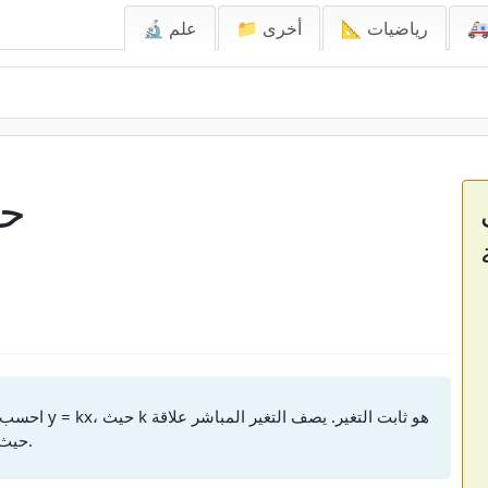
📐 رياضيات
📁 أخرى
🔬 علم
حا
احسب القيم لع
حيث تتغير متغيران بشكل متناسب مع بعضهما البعض.