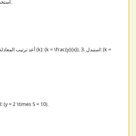
استخدم زر "مسح" لإعادة تعيين المدخلات والنتائج.
: 1. استخدم المعادلة (y = kx). 2. استبدل: (y = 2 \times 5 = 10).