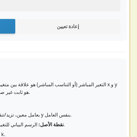
إعادة تعيين
التغير المباشر (أو التناسب المباشر) هو علاقة بين متغيرين
في تغير مباشر إذا كانت y = kx، حيث k هو ثابت غير صفري.
عندما تزيد/تنقص x بعامل معين، تزيد/تنقص y بنفس العامل.
الرسم البياني للتغير المباشر يمر دائمًا عبر نقطة الأصل (0,0).
نقطة الأصل:
النسبة y/x دائمًا تساوي الثابت k.