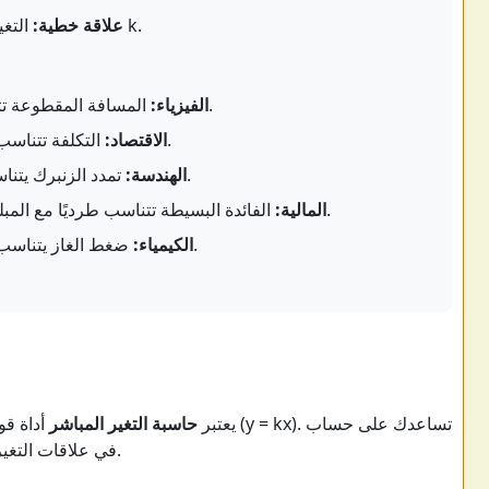
التغير المباشر ينشئ رسمًا بيانيًا خطيًا مع ميل k.
علاقة خطية:
المسافة المقطوعة تتناسب طرديًا مع الوقت (عند سرعة ثابتة).
الفيزياء:
التكلفة تتناسب طرديًا مع الكمية (بسعر ثابت لكل وحدة).
الاقتصاد:
تمدد الزنبرك يتناسب طرديًا مع القوة المطبقة (قانون هوك).
الهندسة:
الفائدة البسيطة تتناسب طرديًا مع المبلغ الرئيسي (بسعر فائدة ثابت ومدة زمنية).
المالية:
ضغط الغاز يتناسب طرديًا مع درجة الحرارة (عند حجم ثابت).
الكيمياء:
يعتبر
حاسبة التغير المباشر
أداة قوية 
ثابت التغير ((k)) أو حل أي من (x) أو (y) في علاقات التغير المباشر.