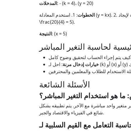
: - (k = 4)، (y = 20)
المدخلات
الخطوات
: 1. استخدم المعادلة (y = kx). 2. أعد ترتيب المعادلة لإيجاد (x): (x = \frac{y}{k}). 3. استبدل: (x =
\frac{20}{4} = 5).
: (x = 5)
النتيجة
يسية لحاسبة التغير المباشر
خيارات إدخال مرنة
الأسئلة الشائعة
ما هو استخدام التغير المباشر؟
ر متغير واحد مباشرة مع الآخر. يتم تطبيقه بشكل
شائع في الفيزياء والاقتصاد والجبر.