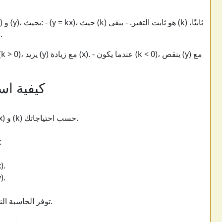
وعندما يزيد (x) أو ينقص، يتغير (y) بشكل متناسب.
كيفية اس
أدخل قيم (x) و (y)، أو استخدم (y) و (k)، أو (x) و (k) حسب احتياجاتك.
استخدم قائمة السحب لاختيار ما ت
: احل لـ (y)
: احل لـ (x)
توفر الحاسبة النتيجة مع شروحات خطوة بخطوة لفهم أفضل.