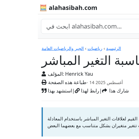
🧮 alahasibah.com
الآلات الحاسبة
الرئيسية
›
رياضيات
›
الجبر والرياضيات العامة
سبة التغير المباشر
Henrick Yau
المؤلف:
طباعة هذه الصفحة
- 14 أغسطس 2025
شارك هذا
|
رابط لهذا
|
استشهد بهذا
لاقات التغير المباشر باستخدام المعادلة y = kx، حيث k هو ثابت التغير. يصف التغير المباشر علاقة