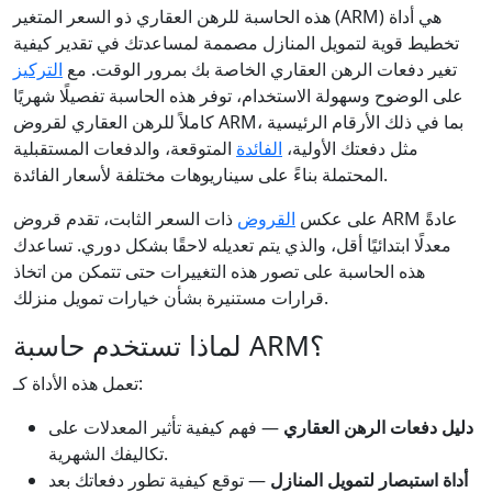
هذه الحاسبة للرهن العقاري ذو السعر المتغير (ARM) هي أداة
تخطيط قوية لتمويل المنازل مصممة لمساعدتك في تقدير كيفية
تغير دفعات الرهن العقاري الخاصة بك بمرور الوقت. مع
التركيز
على الوضوح وسهولة الاستخدام، توفر هذه الحاسبة تفصيلًا شهريًا
كاملاً للرهن العقاري لقروض ARM، بما في ذلك الأرقام الرئيسية
مثل دفعتك الأولية،
الفائدة
المتوقعة، والدفعات المستقبلية
المحتملة بناءً على سيناريوهات مختلفة لأسعار الفائدة.
على عكس
القروض
ذات السعر الثابت، تقدم قروض ARM عادةً
معدلًا ابتدائيًا أقل، والذي يتم تعديله لاحقًا بشكل دوري. تساعدك
هذه الحاسبة على تصور هذه التغييرات حتى تتمكن من اتخاذ
قرارات مستنيرة بشأن خيارات تمويل منزلك.
لماذا تستخدم حاسبة ARM؟
تعمل هذه الأداة كـ:
دليل دفعات الرهن العقاري
— فهم كيفية تأثير المعدلات على
تكاليفك الشهرية.
أداة استبصار لتمويل المنازل
— توقع كيفية تطور دفعاتك بعد