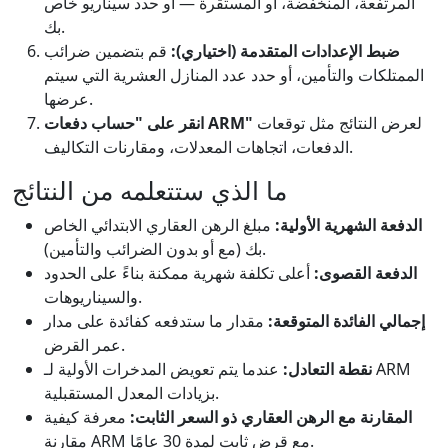
المرتفعة، المنخفضة، أو المستقرة — أو حدد سيناريو خاص
بك.
ضبط الإعدادات المتقدمة (اختياري):
قم بتضمين ضرائب
الممتلكات والتأمين، أو حدد عدد المنازل العشرية التي سيتم
عرضها.
لعرض النتائج مثل توقعات
انقر على "حساب دفعات ARM"
الدفعات، اتجاهات المعدلات، ومقارنات التكاليف.
ما الذي ستتعلمه من النتائج
الدفعة الشهرية الأولية:
مبلغ الرهن العقاري الابتدائي الخاص
بك (مع أو بدون الضرائب والتأمين).
الدفعة القصوى:
أعلى تكلفة شهرية ممكنة بناءً على الحدود
والسيناريوهات.
إجمالي الفائدة المتوقعة:
مقدار ما ستدفعه كفائدة على مدار
عمر القرض.
نقطة التعادل:
عندما يتم تعويض المدخرات الأولية لـ ARM
بزيادات المعدل المستقبلية.
المقارنة مع الرهن العقاري ذو السعر الثابت:
معرفة كيفية
مقارنة ARM مع قرض ثابت لمدة 30 عامًا.