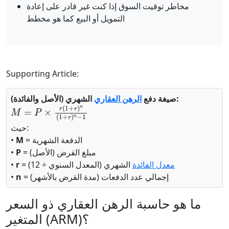
مخاطر توقيت السوق إذا كنت غير قادر على إعادة
التمويل أو البيع كما هو مخطط
Supporting Article:
الشهري (الأصل والفائدة):
صيغة دفع
الرهن العقاري
M
=
P
×
r
(
1
+
r
)
n
(
1
+
r
)
n
−
1
حيث:
= الدفعة الشهرية
M
•
= مبلغ القرض (الأصل)
P
•
معدل الفائدة
الشهري (المعدل السنوي ÷ 12)
=
r
•
= إجمالي عدد الدفعات (مدة القرض بالأشهر)
n
•
ما هو حاسبة الرهن العقاري ذو السعر
المتغير (ARM)؟