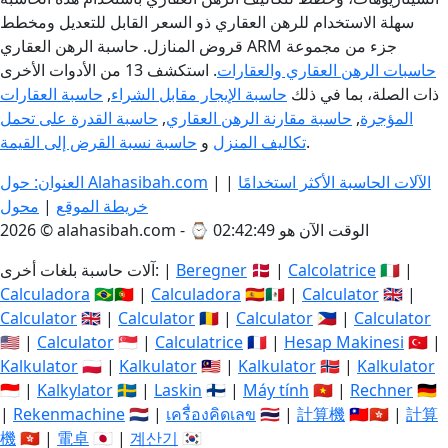
سهلة الاستخدام للرهن العقاري ذو السعر القابل للتعديل ومخطط
قروض المنازل. حاسبة الرهن العقاري ARM جزء من مجموعة
حاسبات الرهن العقاري والعقارات
. استكشف 13 من الأدوات الأخرى
ذات الصلة، بما في ذلك
حاسبة الإيجار مقابل الشراء
,
حاسبة العقارات
المؤجرة
,
حاسبة مقارنة الرهن العقاري
,
حاسبة القدرة على تحمل
.
تكاليف المنزل
و
حاسبة نسبة القرض إلى القيمة
الآلات الحاسبة الأكثر استخدامًا
|
|
العنوان: حول Alahasibah.com
خريطة الموقع
|
محول
الوقت الآن هو 02:42:49
2026 © alahasibah.com - ⌚
🇮🇹 |
Calcolatrice
🇩🇰 |
Beregner
آلات حاسبة بلغات أخرى: |
Calculadora
🇧🇷🇵🇹 |
Calculadora
🇪🇸🇲🇽 |
Calculator
🇬🇧 |
Calculator
🇬🇧 |
Calculator
🇷🇴 |
Calculator
🇵🇭 |
Calculator
🇺🇸 |
Calculator
🇸🇬 |
Calculatrice
🇫🇷 |
Hesap Makinesi
🇹🇷 |
Kalkulator
🇵🇱 |
Kalkulator
🇲🇾 |
Kalkulator
🇳🇴 |
Kalkulator
🇮🇩 |
Kalkylator
🇸🇪 |
Laskin
🇫🇮 |
Máy tính
🇻🇳 |
Rechner
🇩🇪
|
Rekenmachine
🇳🇱 |
เครื่องคิดเลข
🇹🇭 |
計算機
🇹🇼🇭🇰 |
計算
機
🇭🇰 |
電卓
🇯🇵 |
계산기
🇰🇷