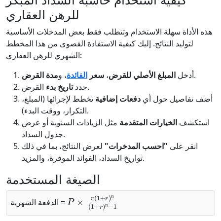
للرهن العقاري
هذه الأداة سهلة الاستخدام وتتطلب فقط بعض المدخلات الأساسية
لتوليد النتائج. إليك كيفية الاستفادة القصوى من هذا المخطط
الشهري للرهن العقاري:
.
أدخل
المبلغ الأصلي للقرض
،
سعر
الفائدة
، و
مدة القرض
القرض.
حدد
تاريخ بدء
أضف تفاصيل حول أي
دفعات إضافية
تخطط لإجرائها (المبلغ،
التكرار، ووقت البدء).
استكشف
الخيارات المتقدمة
مثل الزيادات السنوية أو عرض
جدول السداد.
انقر على
"احسب المدخرات"
لعرض النتائج، بما في ذلك
تواريخ السداد، الفوائد الموفرة، والمزيد.
الصيغة المستخدمة
P
×
r
(
1
+
r
)
n
(
1
+
r
)
n
−
1
الدفعة الشهرية =