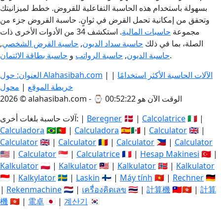
بسهولة باستخدام هذه الحاسبة التفاعلية للقروض. خطط لميزانيتك
وتحقق من إمكانية تحمل القرض في ثوانٍ. حاسبة القروض جزء من
مجموعة
حاسبات المالية
. استكشف 34 من الأدوات الأخرى ذات
الصلة، بما في ذلك
حاسبة سداد الديون
,
حاسبة القرض الشخصي
,
.
حاسبة الديون
,
حاسبة الرواتب
و
حاسبة بطاقة الائتمان
الآلات الحاسبة الأكثر استخدامًا
|
|
العنوان: حول Alahasibah.com
خريطة الموقع
|
محول
الوقت الآن هو 00:52:23
2026 © alahasibah.com - ⌚
🇮🇹 |
Calcolatrice
🇩🇰 |
Beregner
آلات حاسبة بلغات أخرى: |
Calculadora
🇧🇷🇵🇹 |
Calculadora
🇪🇸🇲🇽 |
Calculator
🇬🇧 |
Calculator
🇬🇧 |
Calculator
🇷🇴 |
Calculator
🇵🇭 |
Calculator
🇺🇸 |
Calculator
🇸🇬 |
Calculatrice
🇫🇷 |
Hesap Makinesi
🇹🇷 |
Kalkulator
🇵🇱 |
Kalkulator
🇲🇾 |
Kalkulator
🇳🇴 |
Kalkulator
🇮🇩 |
Kalkylator
🇸🇪 |
Laskin
🇫🇮 |
Máy tính
🇻🇳 |
Rechner
🇩🇪
|
Rekenmachine
🇳🇱 |
เครื่องคิดเลข
🇹🇭 |
計算機
🇹🇼🇭🇰 |
計算
機
🇭🇰 |
電卓
🇯🇵 |
계산기
🇰🇷