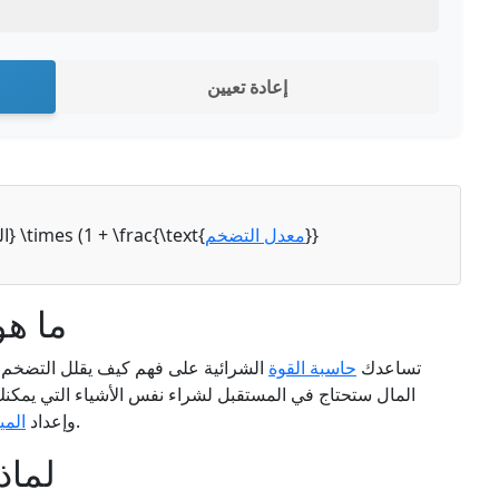
إعادة تعيين
}}
معدل التضخم
\[ \text{القيمة المستقبلية} = \text{المبلغ الأولي} \times (1 + \frac{\text{
ما هو
تساعدك
حاسبة القوة
الشرائية على فهم كيف يقلل التضخم م
المال ستحتاج في المستقبل لشراء نفس الأشياء التي يمكنك ت
مع مراعاة التضخم.
وإعداد
المي
لماذ