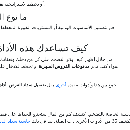
.
باستخدام أداة APY أو تخطط لاستراتيجية
تق
ما نوع ا
قم بتضمين الأساسيات اليومية أو المشتريات الكبيرة المخطط ل
كيف سيؤثر التضخم على قدرتك على تحملها لاحقًا.
كيف تساعدك هذه الأداة 
من خلال إظهار كيف يؤثر التضخم على كل من دخلك ونفقاتك، تد
سواء كنت تدير
مدفوعات القروض الشهرية
أو تخطط للادخار على
اجمع بين هذا وأدوات مفيدة
أخرى
مثل
تفصيل سداد القرض
،
أدا
 الحاسبة الخاصة بالتضخم. اكتشف كم من المال ستحتاج للحفاظ على قي
ت الأخرى ذات الصلة، بما في ذلك
حاسبة سداد الدي