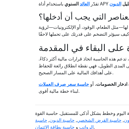
ليل
الديون
تقدّر
العائد
السنوي
لعناصر التي يجب أن أدخلها؟
ها—مثل الطعام، الوقود، أو الإلكترونيات—لرؤية
على البقاء في المقدمة
عم هذه الحاسبة اتخاذ قرارات مالية أكثر ذكاءً.
 المدى الطويل، فهي نقطة انطلاق رائعة للحفاظ
على أهدافك المالية على المسار الصحيح.
ة ادخار الخصومات
، أو
حاسبة سعر صرف العملات
لبناء خطة مالية أقوى.
مة اليوم وخطط بشكل أذكى للمستقبل. حاسبة القوة
ون
,
حاسبة القرض الشخصي
,
حاسبة الديون
,
حاسبة
.
الرواتب
و
حاسبة بطاقة الائتمان