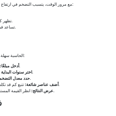
مع مرور الوقت، يتسبب التضخم في ارتفاع الأسعار، مما يجعل أموالك أقل قيمة. هذه الحاسبة:
تظهر كيف يؤثر التضخم على إجمالي قوتك الشرائية.
تساعد في تصور الاتجاهات المالية على المدى الطويل.
. إليك كيفية البدء:
الحاسبة سهلة 
يمكن أن يكون هذا مدخراتك الحالية أو دخلك.
أدخل مبلغًا:
اختر الفترة الزمنية التي تريد تحليلها.
اختر سنوات البداية و
يمكنك استخدام معدل متوسط أو تخصيصه.
حدد معدل التضخم
تتبع كم قد تكلف أشياء مثل البنزين أو البقالة في المستقبل.
أضف عناصر شائعة:
انظر القيمة المستقبلية، ونسبة التغيير، وتوقعات تكلفة العناصر.
عرض النتائج:
ف