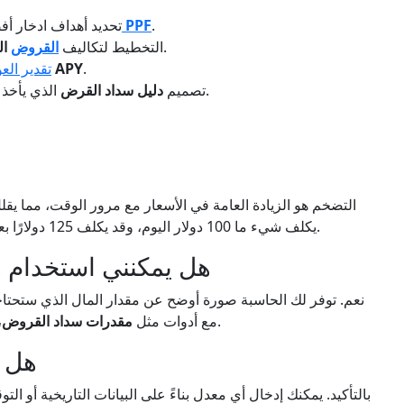
.
حاسبة PPF
تحديد أهداف ادخار أ
من خلال التعديل للقيمة المستقبلية.
التخطيط لتكاليف
القروض
ال
.
حاسبة APY
تقدير العو
الذي يأخذ في الاعتبار تأثير التضخم على المدى الطويل.
تصميم
دليل سداد القرض
التضخم هو الزيادة العامة في الأسعار مع مرور الوقت، مما يقل
يكلف شيء ما 100 دولار اليوم، وقد يكلف 125 دولارًا بعد 10 سنوات إذا كان متوسط التضخم 2.5% سنويًا.
هل يمكنني استخدام ه
نعم. توفر لك الحاسبة صورة أوضح عن مقدار المال الذي ستحتاجه
.
مع أدوات مثل
مقدرات سداد القروض
،
هل ي
بالتأكيد. يمكنك إدخال أي معدل بناءً على البيانات التاريخية أو الت