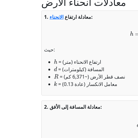
معادلات انحناء الأرض
:
1. معادلة ارتفاع
الانحناء
h
حيث:
h
= ارتفاع الانحناء (متر)
d
= المسافة (كيلومترات)
R
= نصف قطر الأرض (~6,371 كم)
k
= معامل الانكسار (عادة 0.13)
2. معادلة المسافة إلى الأفق: