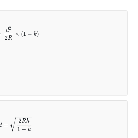
=
d
2
2
R
×
(
1
−
k
)
d
=
2
R
h
1
−
k