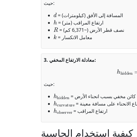
حيث:
d
= المسافة إلى الأفق (كيلومترات)
h
= ارتفاع المراقب (متر)
R
= نصف قطر الأرض (~6,371 كم)
k
= معامل الانكسار
3. معادلة الارتفاع المخفي:
h
hidden
=
حيث:
h
hidden
 كائن مخفي بسبب انحناء الأرض
h
curvature
فاع الانحناء على مسافة معينة
h
observer
= ارتفاع المراقب
كيفية استخدام الحاسبة