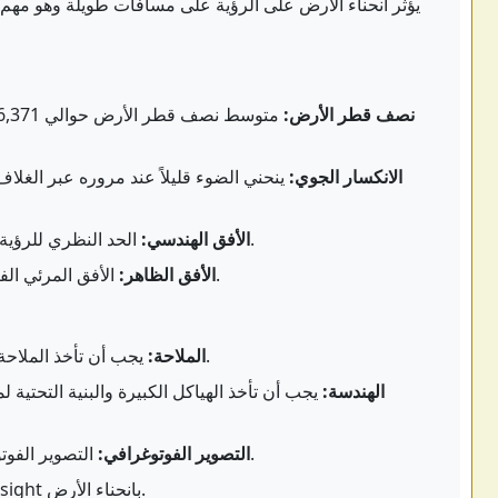
يؤثر انحناء الأرض على الرؤية على مسافات طويلة وهو مهم ف
نصف قطر الأرض:
الانكسار الجوي:
ينحني الضوء قليلاً عند مروره عبر الغلاف 
الحد النظري للرؤية على الأرض الكروية المثالية بدون انكسار.
الأفق الهندسي:
الأفق المرئي الفعلي، مع الأخذ في الاعتبار الانكسار الجوي.
الأفق الظاهر:
يجب أن تأخذ الملاحة البحرية والجوية في الاعتبار انحناء الأرض.
الملاحة:
الهندسة:
يجب أن تأخذ الهياكل الكبيرة والبنية التحتية
التصوير الفوتوغرافي لمسافات طويلة وحسابات الرؤية.
التصوير الفوتوغرافي:
تتأثر transmissions line-of-sight بانحناء الأرض.