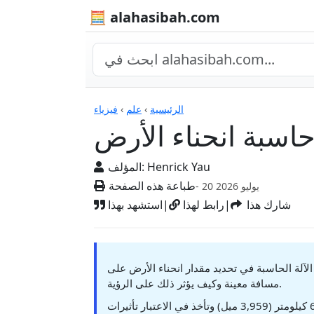
🧮 alahasibah.com
الآلات الحاسبة
الرئيسية
›
علم
›
فيزياء
اسبة انحناء الأرض
Henrick Yau
المؤلف:
طباعة هذه الصفحة
- 20 يوليو 2026
شارك هذا
|
رابط لهذا
|
استشهد بهذا
لآلة الحاسبة في تحديد مقدار انحناء الأرض على
مسافة معينة وكيف يؤثر ذلك على الرؤية.
تستخدم الآلة الحاسبة نصف قطر الأرض القياسي البالغ 6,371 كيلومتر (3,959 ميل) وتأخذ في الاعتبار تأثيرات