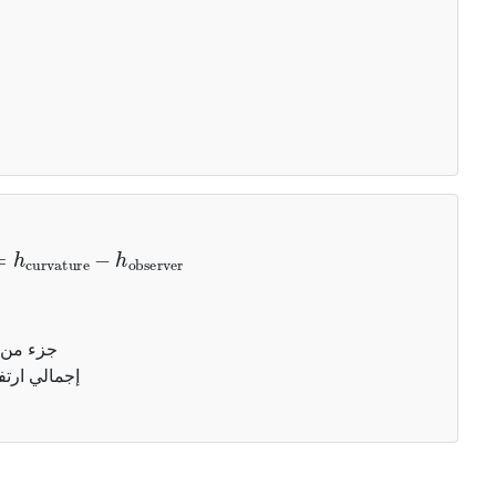
h
curvature
−
h
observer
= جزء من
= إجمالي ارت