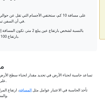
في أن السفن تبدو وكأنها "تغرق" تحت الأفق عندما تبحر بعيدًا.
بارتفاع 100 متر، يكون الأفق على بعد حوالي 36 كيلومترًا.
ما
تساعد حاسبة انحناء الأرض في تحديد مقدار انحناء سطح الأرض 
على مسافات طويلة ومدى اختفاء كائن ما وراء الأفق.
تأخذ الحاسبة في الاعتبار عوامل مثل
المسافة
، ارتفاع المر
والمسح، والهندسة، والتصوير الفوتوغرافي، والاتصالات.