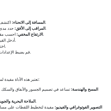
اكتشف مقدار انحناء الأرض على مسافة معينة.
المسافة إلى الانحناء:
حدد مدى بعد الأفق عن ارتفاع المراقب المعطى.
المراقب إلى الأفق:
احسب مقدار ما هو مخفي من كائن ما وراء الأفق.
الارتفاع المخفي:
أدخل القيم المطلوبة، مثل المسافة أو ارتفاع المراقب.
اختر الوحدات المفضلة (متر، كيلومتر، ميل، إلخ).
قم بضبط الإعدادات المتقدمة مثل معامل الانكسار إذا لزم الأمر.
تعتبر هذه الأداة مفيدة لمجموعة متنوعة من التطبيقات في العالم الحقيقي:
المسح والهندسة:
تساعد في تصميم الجسور والأنفاق والسكك الحد
تحدد حدود الرؤية ومسافات الأفق للملاحة.
الملاحة البحرية والجوية
التصوير الفوتوغرافي والفيديو:
مفيدة لتخطيط اللقطات على مسافا