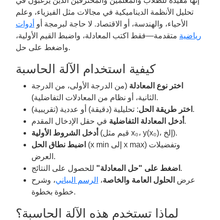
إنها مفيدة للطلاب والمعلمين والمحترفين الذين يرغبون في
تحليل الأنظمة الديناميكية في مجالات مثل الفيزياء، وعلم
الأحياء، والهندسة، أو الاقتصاد. لا حاجة لبرمجة أو
أدوات
رياضية
متقدمة—فقط اكتب المعادلة، واضبط القيم الأولية،
واضغط على حل.
كيفية استخدام الآلة الحاسبة
اختر نوع المعادلة
(من الدرجة الأولى، من الدرجة
الثانية، أو نظام من المعادلات التفاضلية).
: تحليلية (دقيقة) أو عددية (تقريبية).
اختر طريقة الحل
في حقل الإدخال المقدم.
أدخل المعادلة التفاضلية
(قيم مثل x₀، y(x₀)، إلخ).
أدخل الشروط الأولية
(x min إلى x max) وتفضيلات
اضبط نطاق الحل
العرض.
للحصول على النتائج.
اضغط على "حل المعادلة"
عرض
الحلول العامة والخاصة
،
الرسم البياني
، وشرح
خطوة بخطوة.
لماذا تستخدم هذه الآلة الحاسبة؟