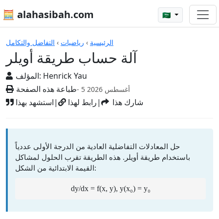
🧮 alahasibah.com
🇸🇦
الآلات الحاسبة
الرئيسية
›
رياضيات
›
التفاضل والتكامل
آلة حساب طريقة أويلر
Henrick Yau
المؤلف:
طباعة هذه الصفحة
- 5 أغسطس 2026
شارك هذا
|
رابط لهذا
|
استشهد بهذا
حل المعادلات التفاضلية العادية من الدرجة الأولى عددياً
باستخدام طريقة أويلر. هذه الطريقة تقرب الحلول لمشاكل
القيمة الابتدائية من الشكل:
dy/dx = f(x, y), y(x₀) = y₀