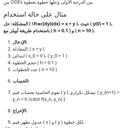
من ODEs من الدرجة الأولى وحلها خطوة بخطوة.
مثال على حالة استخدام
المشكلة: حل ( \frac{dy}{dx} = x + y )، حيث ( y(0) = 1 )،
باستخدام طريقة أويلر مع ( h = 0.1 ) و ( n = 10 ).
الإدخال:
المعادلة: ( x + y )
ابتدائي ( x_0 = 0 )، ( y_0 = 1 )
حجم الخطوة ( h = 0.1 )
عدد الخطوات ( n = 10 )
الحساب:
تقوم الحاسبة بحساب قيم ( y ) بشكل تكراري: [ y_{n+1} =
y_n + h \cdot f(x_n, y_n) ]
الإخراج:
جدول يظهر قيم ( x ) و ( y ) لكل خطوة.