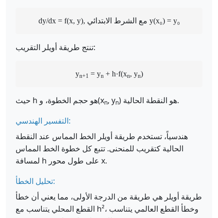
dy/dx = f(x, y), مع الشرط الابتدائي y(x₀) = y₀
تنتج طريقة أويلر التقريب:
y
= y
+ h·f(x
, y
)
n+1
n
n
n
) هو النقطة الحالية.
, y
حيث h هو حجم الخطوة، و(x
n
n
التفسير الهندسي:
هندسياً، تستخدم طريقة أويلر الخط المماس عند النقطة
الحالية كتقريب للمنحنى. تتبع كل خطوة الخط المماس
لمسافة h على طول محور x.
تحليل الخطأ:
طريقة أويلر هي طريقة من الدرجة الأولى، مما يعني أن خطأ
القطع المحلي يتناسب مع h²، وخطأ القطع العالمي يتناسب