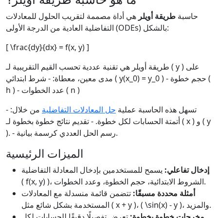
حاسبة
طريقة أويلر
هي أداة مصممة لتقريب الحلول للمعادلات
التفاضلية العادية من الدرجة الأولى (ODEs) بالشكل:
[ \frac{dy}{dx} = f(x, y) ]
طريقة أويلر هي تقنية عددية تحسب القيم التقريبية لـ ( y ) على
مدى معين، معطاة: - شرط ابتدائي ( y(x_0) = y_0 ) - حجم خطوة (
h ) - عدد الخطوات ( n )
تسهل هذه الحاسبة عملية
حل المعادلات التفاضلية
من خلال: -
أتمتة الحسابات لكل خطوة. - تقديم نتائج خطوة بخطوة لـ ( x ) و ( y
). - رسم الحل العددي كرسمة بيانية.
الميزات الرئيسية
إدخال تفاعلي:
يسمح للمستخدمين بإدخال المعادلة التفاضلية
( f(x, y) )، الشروط الابتدائية، حجم الخطوة، وعدد الخطوات.
أمثلة محددة مسبقًا:
تتضمن قائمة منسدلة مع المعادلات
المستخدمة بشكل شائع مثل ( x + y )، ( \sin(x) - y )، والمزيد.
مخرجات خطوة بخطوة:
تعرض تفصيلًا دقيقًا للحسابات لكل