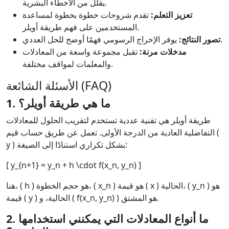
يقلل من الأخطاء البشرية.
تعزيز التعلم:
تقدم شروحات خطوة بخطوة لمساعدة
المستخدمين على فهم طريقة أويلر.
يوفر الإخراج الرسومي فهمًا أوضح للحل العددي.
تصور النتائج:
مدخلات مرنة:
تقبل مجموعة واسعة من المعادلات
والمعلمات لمواقف مختلفة.
الأسئلة الشائعة (FAQ)
1. ما هي طريقة أويلر؟
طريقة أويلر هي تقنية عددية تستخدم لتقريب الحلول للمعادلات
التفاضلية العادية من الدرجة الأولى. تعمل عن طريق حساب قيم (
y ) بشكل تكراري استنادًا إلى الصيغة:
[ y_{n+1} = y_n + h \cdot f(x_n, y_n) ]
هنا، ( h ) هو حجم الخطوة، ( x_n ) هو قيمة ( x ) الحالية، ( y_n ) هو
قيمة ( y ) الحالية، و ( f(x_n, y_n) ) هو المشتق.
2. ما أنواع المعادلات التي يمكنني استخدامها