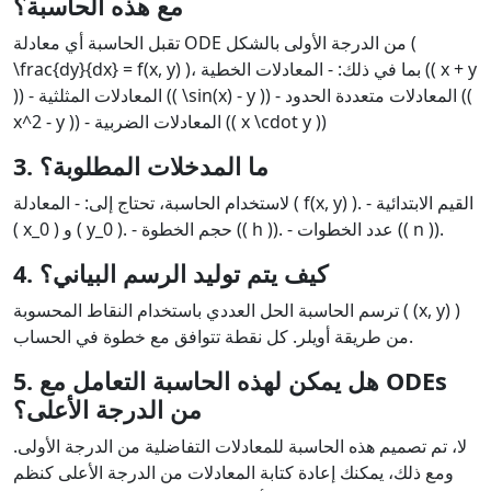
مع هذه الحاسبة؟
تقبل الحاسبة أي معادلة ODE من الدرجة الأولى بالشكل (
\frac{dy}{dx} = f(x, y) )، بما في ذلك: - المعادلات الخطية (( x + y
)) - المعادلات المثلثية (( \sin(x) - y )) - المعادلات متعددة الحدود ((
x^2 - y )) - المعادلات الضربية (( x \cdot y ))
3. ما المدخلات المطلوبة؟
لاستخدام الحاسبة، تحتاج إلى: - المعادلة ( f(x, y) ). - القيم الابتدائية
( x_0 ) و ( y_0 ). - حجم الخطوة (( h )). - عدد الخطوات (( n )).
4. كيف يتم توليد الرسم البياني؟
ترسم الحاسبة الحل العددي باستخدام النقاط المحسوبة ( (x, y) )
من طريقة أويلر. كل نقطة تتوافق مع خطوة في الحساب.
5. هل يمكن لهذه الحاسبة التعامل مع ODEs
من الدرجة الأعلى؟
لا، تم تصميم هذه الحاسبة للمعادلات التفاضلية من الدرجة الأولى.
ومع ذلك، يمكنك إعادة كتابة المعادلات من الدرجة الأعلى كنظم