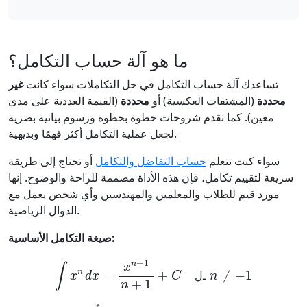
ما هو آلة حساب التكامل؟
تساعدك آلة حساب التكامل في حل التكاملات سواء كانت
غير
محددة
(المشتقات العكسية) أو
محددة
(القيمة العددية على مدى
معين). كما تقدم شروحات خطوة بخطوة ورسوم بيانية بصرية
لجعل عملية التكامل أكثر فهمًا وبديهية.
سواء كنت تتعلم
حساب التفاضل والتكامل
أو تحتاج إلى طريقة
سريعة لتقييم تكامل، فإن هذه الأداة مصممة للراحة والوضوح. إنها
مورد قيم للطلاب والمعلمين والمهندسين وأي شخص يعمل مع
الدوال الرياضية.
صيغة التكامل الأساسية:
1
−
≠
n
لـ
C
+
1
+
n
1
+
n
x
=
x
d
n
x
∫
ـ
ل